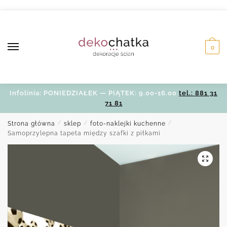
Skip
Skip
to
to
navigation
content
0
Infolinia: PONIEDZIAŁEK — PIĄTEK: 9.00-16.00
tel.: 881 31
71 81
Strona główna
/
sklep
/
foto-naklejki kuchenne
/
Samoprzylepna tapeta między szafki z piłkami