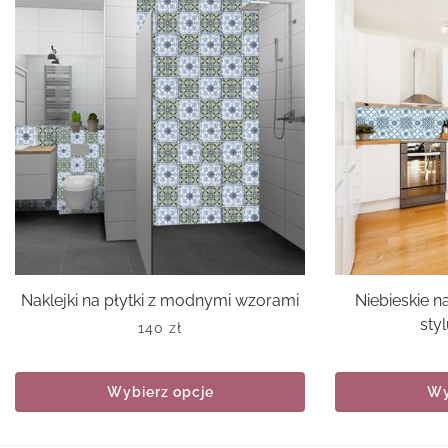
Naklejki na płytki z modnymi wzorami
Niebieskie n
styl
140
zł
Wybierz opcje
Wy