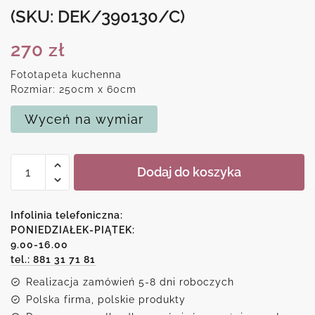
(SKU: DEK/390130/C)
270
zł
Fototapeta kuchenna
Rozmiar: 250cm x 60cm
Wyceń na wymiar
ilość
Dodaj do koszyka
Samoprzylepna
tapeta
między
Infolinia telefoniczna:
szafki
PONIEDZIAŁEK-PIĄTEK:
9.00-16.00
z
tel.: 881 31 71 81
piłkami
Realizacja zamówień 5-8 dni roboczych
Polska firma, polskie produkty