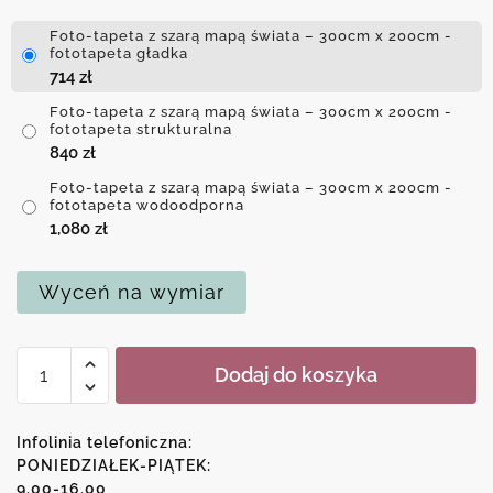
Foto-tapeta z szarą mapą świata – 300cm x 200cm -
fototapeta gładka
714
zł
Foto-tapeta z szarą mapą świata – 300cm x 200cm -
fototapeta strukturalna
840
zł
Foto-tapeta z szarą mapą świata – 300cm x 200cm -
fototapeta wodoodporna
1,080
zł
Wyceń na wymiar
ilość
Dodaj do koszyka
Foto-
tapeta
z
Infolinia telefoniczna:
szarą
PONIEDZIAŁEK-PIĄTEK:
9.00-16.00
mapą