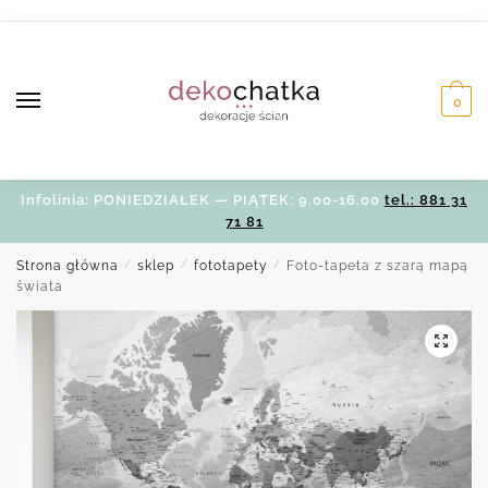
Skip
Skip
to
to
navigation
content
0
Infolinia: PONIEDZIAŁEK — PIĄTEK: 9.00-16.00
tel.: 881 31
71 81
Strona główna
/
sklep
/
fototapety
/
Foto-tapeta z szarą mapą
świata