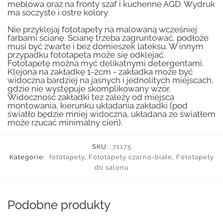
meblowa oraz na fronty szaf i kuchenne AGD. Wydruk
ma soczyste i ostre kolory.
Nie przyklejaj fototapety na malowaną wcześniej
farbami ścianę. Ścianę trzeba zagruntować, podłoże
musi być zwarte i bez domieszek lateksu. W innym
przypadku fototapeta może się odklejać.
Fototapetę można myć delikatnymi detergentami.
Klejona na zakładkę 1-2cm - zakładka może być
widoczna bardziej na jasnych i jednolitych miejscach,
gdzie nie występuje skomplikowany wzór.
Widoczność zakładki tez zależy od miejsca
montowania, kierunku układania zakładki (pod
światło będzie mniej widoczna, układana ze światłem
może rzucać minimalny cień).
SKU:
71175
Kategorie:
fototapety
,
Fototapety czarno-białe
,
Fototapety
do salonu
Podobne produkty