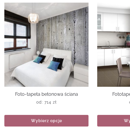
Foto-tapeta betonowa ściana
Fototap
od:
714
zł
Wybierz opcje
Wy