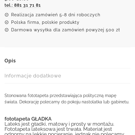
tel.: 881 31 71 81
świata
Realizacja zamówień 5-8 dni roboczych
Polska firma, polskie produkty
Darmowa wysyłka dla zamówień powyżej 500 zł
Opis
Informacje dodatkowe
Stonowana fototapeta przedstawiająca polityczną mapę
świata. Dekorację polecamy do pokoju nastolatka lub gabinetu.
fototapeta GŁADKA
Lateks jest gładki, matowy i prosty w montażu.
Fototapeta lateksowa jest trwała. Materiał jest
odporny na lekkie pocieranie, jednak nie polecamy