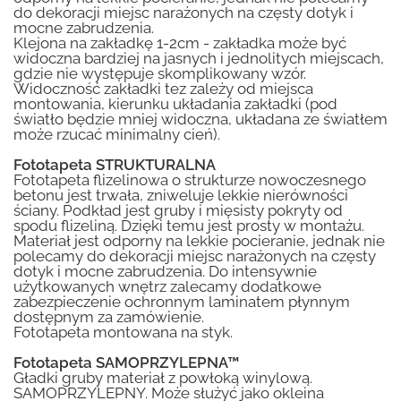
do dekoracji miejsc narażonych na częsty dotyk i
mocne zabrudzenia.
Klejona na zakładkę 1-2cm - zakładka może być
widoczna bardziej na jasnych i jednolitych miejscach,
gdzie nie występuje skomplikowany wzór.
Widoczność zakładki tez zależy od miejsca
montowania, kierunku układania zakładki (pod
światło będzie mniej widoczna, układana ze światłem
może rzucać minimalny cień).
Fototapeta STRUKTURALNA
Fototapeta flizelinowa o strukturze nowoczesnego
betonu jest trwała, zniweluje lekkie nierówności
ściany. Podkład jest gruby i mięsisty pokryty od
spodu flizeliną. Dzięki temu jest prosty w montażu.
Materiał jest odporny na lekkie pocieranie, jednak nie
polecamy do dekoracji miejsc narażonych na częsty
dotyk i mocne zabrudzenia. Do intensywnie
użytkowanych wnętrz zalecamy dodatkowe
zabezpieczenie ochronnym laminatem płynnym
dostępnym za zamówienie.
Fototapeta montowana na styk.
Fototapeta SAMOPRZYLEPNA™
Gładki gruby materiał z powłoką winylową.
SAMOPRZYLEPNY. Może służyć jako okleina