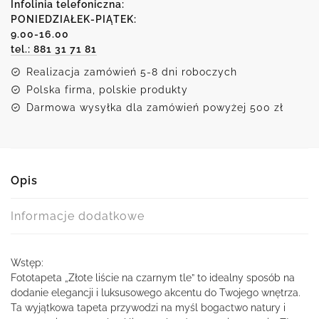
liście
Infolinia telefoniczna:
na
PONIEDZIAŁEK-PIĄTEK:
9.00-16.00
czarnym
tel.: 881 31 71 81
tle
Realizacja zamówień 5-8 dni roboczych
Polska firma, polskie produkty
Darmowa wysyłka dla zamówień powyżej 500 zł
Opis
Informacje dodatkowe
Wstęp:
Fototapeta „Złote liście na czarnym tle” to idealny sposób na
dodanie elegancji i luksusowego akcentu do Twojego wnętrza.
Ta wyjątkowa tapeta przywodzi na myśl bogactwo natury i