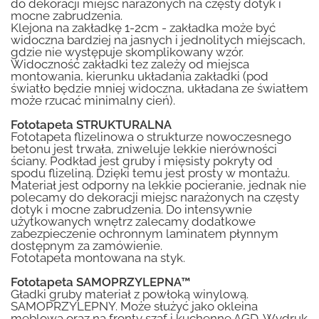
do dekoracji miejsc narażonych na częsty dotyk i
mocne zabrudzenia.
Klejona na zakładkę 1-2cm - zakładka może być
widoczna bardziej na jasnych i jednolitych miejscach,
gdzie nie występuje skomplikowany wzór.
Widoczność zakładki tez zależy od miejsca
montowania, kierunku układania zakładki (pod
światło będzie mniej widoczna, układana ze światłem
może rzucać minimalny cień).
Fototapeta STRUKTURALNA
Fototapeta flizelinowa o strukturze nowoczesnego
betonu jest trwała, zniweluje lekkie nierówności
ściany. Podkład jest gruby i mięsisty pokryty od
spodu flizeliną. Dzięki temu jest prosty w montażu.
Materiał jest odporny na lekkie pocieranie, jednak nie
polecamy do dekoracji miejsc narażonych na częsty
dotyk i mocne zabrudzenia. Do intensywnie
użytkowanych wnętrz zalecamy dodatkowe
zabezpieczenie ochronnym laminatem płynnym
dostępnym za zamówienie.
Fototapeta montowana na styk.
Fototapeta SAMOPRZYLEPNA™
Gładki gruby materiał z powłoką winylową.
SAMOPRZYLEPNY. Może służyć jako okleina
meblowa oraz na fronty szaf i kuchenne AGD. Wydruk