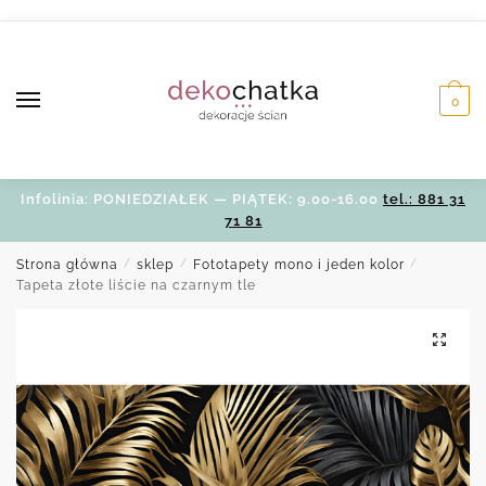
Skip
Skip
to
to
navigation
content
0
Infolinia: PONIEDZIAŁEK — PIĄTEK: 9.00-16.00
tel.: 881 31
71 81
Strona główna
/
sklep
/
Fototapety mono i jeden kolor
/
Tapeta złote liście na czarnym tle