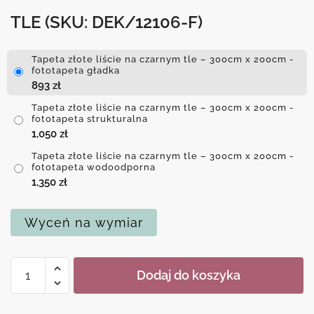
TLE
(SKU: DEK/12106-F)
Tapeta złote liście na czarnym tle – 300cm x 200cm -
fototapeta gładka
893
zł
Tapeta złote liście na czarnym tle – 300cm x 200cm -
fototapeta strukturalna
1,050
zł
Tapeta złote liście na czarnym tle – 300cm x 200cm -
fototapeta wodoodporna
1,350
zł
Wyceń na wymiar
ilość
Dodaj do koszyka
Tapeta
złote