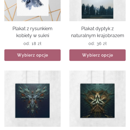
Plakat z rysunkiem
Plakat dyptyk z
kobiety w sukni
naturalnym krajobrazem
od:
18
zł
od:
36
zł
Wybierz opcje
Wybierz opcje