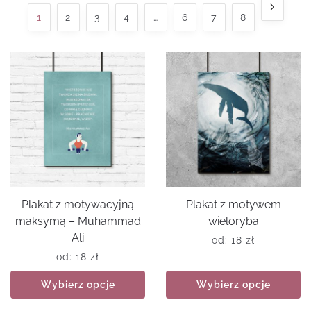
1
2
3
4
…
6
7
8
Plakat z motywacyjną
Plakat z motywem
maksymą – Muhammad
wieloryba
Ali
od:
18
zł
od:
18
zł
Wybierz opcje
Wybierz opcje