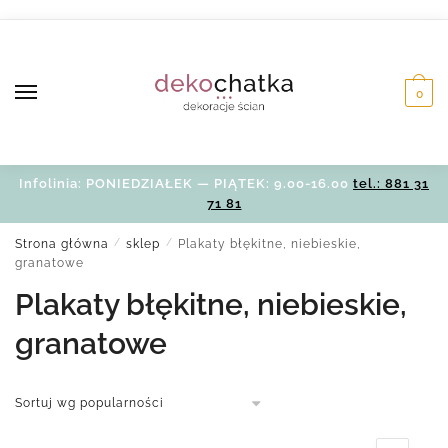
Skip
Skip
to
to
navigation
content
0
Infolinia: PONIEDZIAŁEK — PIĄTEK: 9.00-16.00
tel.: 881 31
71 81
Strona główna
/
sklep
/
Plakaty błękitne, niebieskie,
granatowe
Plakaty błękitne, niebieskie,
granatowe