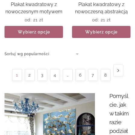
Plakat kwadratowy z
Plakat kwadratowy z
nowoczesnym motywem
nowoczesną abstrakcją
od:
21
zł
od:
21
zł
Wybierz opcje
Wybierz opcje
1
2
3
4
…
6
7
8
Pomyśl
cie, jak
w takim
razie
podział