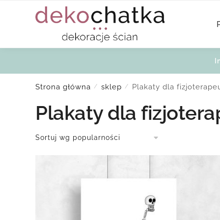
Skip
Skip
to
to
navigation
content
I
Strona główna
sklep
Plakaty dla fizjoterap
/
/
Plakaty dla fizjoter