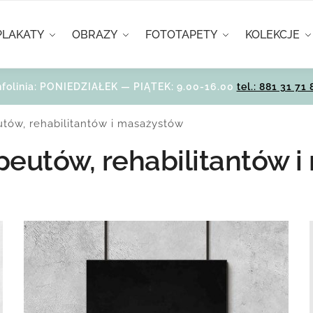
PLAKATY
OBRAZY
FOTOTAPETY
KOLEKCJE
nfolinia: PONIEDZIAŁEK — PIĄTEK: 9.00-16.00
tel.: 881 31 71 
eutów, rehabilitantów i masażystów
apeutów, rehabilitantów 