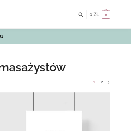
0
ZŁ
0
81
i masażystów
1
2