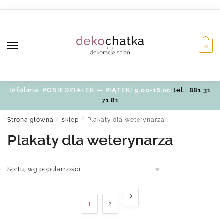
Skip
Skip
to
to
navigation
content
0
Infolinia: PONIEDZIAŁEK — PIĄTEK: 9.00-16.00
tel.: 881 31
71 81
Strona główna
/
sklep
/
Plakaty dla weterynarza
Plakaty dla weterynarza
1
2