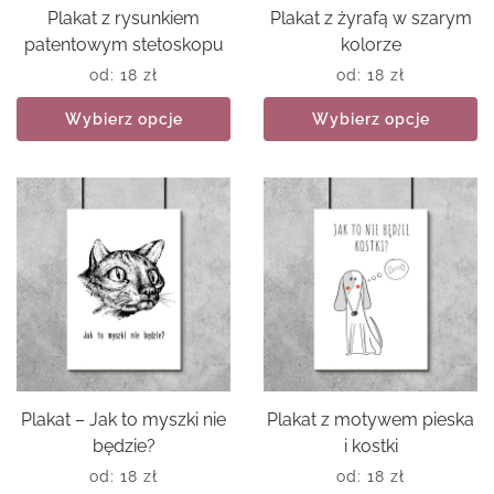
Plakat z rysunkiem
Plakat z żyrafą w szarym
patentowym stetoskopu
kolorze
od:
18
zł
od:
18
zł
Wybierz opcje
Wybierz opcje
Plakat – Jak to myszki nie
Plakat z motywem pieska
będzie?
i kostki
od:
18
zł
od:
18
zł