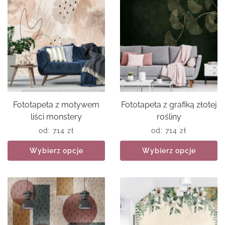
Fototapeta z motywem
Fototapeta z grafiką złotej
liści monstery
rośliny
od:
714
zł
od:
714
zł
Wybierz opcje
Wybierz opcje