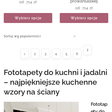
prowansalskiej
od:
714
zł
od:
714
zł
Wybierz opcje
Wybierz opcje
1
2
3
4
5
6
Fototapety do kuchni i jadalni
– najpiękniejsze kuchenne
wzory na ściany
Fototap
ety do