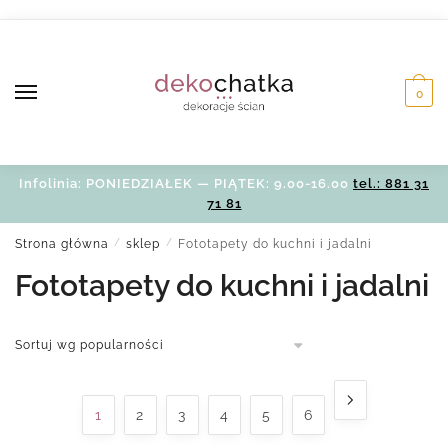
Skip
Skip
to
to
navigation
content
0
Infolinia: PONIEDZIAŁEK — PIĄTEK: 9.00-16.00
tel.: 881 31
71 81
Strona główna
/
sklep
/
Fototapety do kuchni i jadalni
Fototapety do kuchni i jadalni
1
2
3
4
5
6