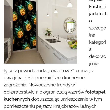
kuchni i
jadalni
t
o
szczegó
lna
kategori
a
dekorac
ji nie
tylko z powodu rodzaju wzorów. Co raczej z
uwagi na dostępne miejsce i kuchenne
zagrożenia. Nowoczesne trendy w
dekoratorstwie nie ograniczają wzorów
fototapet
kuchennych
dopuszczając umieszczanie w tym
pomieszczeniu pejzaży. Krajobrazów leśnych,