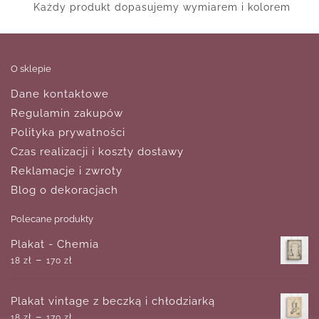
Każdy produkt dopasujemy wymiarem i kolorem
O sklepie
Dane kontaktowe
Regulamin zakupów
Polityka prywatności
Czas realizacji i koszty dostawy
Reklamacje i zwroty
Blog o dekoracjach
Polecane produkty
Plakat - Chemia
–
18
zł
170
zł
Plakat vintage z beczką i chłodziarką
–
18
zł
170
zł