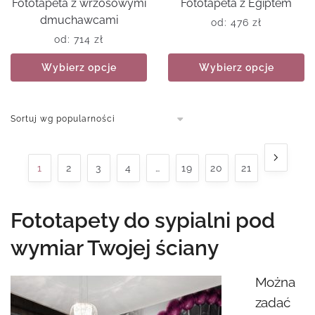
Fototapeta z wrzosowymi
Fototapeta z Egiptem
dmuchawcami
od:
476
zł
od:
714
zł
Wybierz opcje
Wybierz opcje
1
2
3
4
…
19
20
21
Fototapety do sypialni pod
wymiar Twojej ściany
Można
zadać