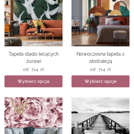
Tapeta stado lecących
Nowoczesna tapeta z
żurawi
abstrakcją
od:
714
zł
od:
714
zł
Wybierz opcje
Wybierz opcje