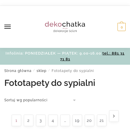
Skip
Skip
to
to
navigation
content
0
Infolinia: PONIEDZIAŁEK — PIĄTEK: 9.00-16.00
tel.: 881 31
71 81
Strona główna
/
sklep
/
Fototapety do sypialni
Fototapety do sypialni
1
2
3
4
…
19
20
21