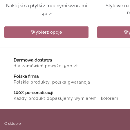
Naklejki na płytki z modnymi wzorami
Stylowe nakl
m
140
zł
Wybierz opcje
Wy
Darmowa dostawa
dla zamówień powyżej 500 zł
Polska firma
Polskie produkty, polska gwarancja
100% personalizacji
Każdy produkt dopasujemy wymiarem i kolorem
O sklepie