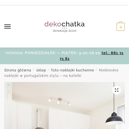
Skip
Skip
to
to
navigation
content
0
Infolinia: PONIEDZIAŁEK — PIĄTEK: 9.00-16.00
tel.: 881 31
71 81
Strona główna
/
sklep
/
foto-naklejki kuchenne
/
Niebieskie
naklejki w portugalskim stylu – na kafelki