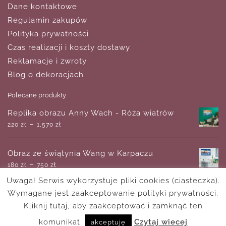
Dane kontaktowe
Regulamin zakupów
Polityka prywatności
Czas realizacji i koszty dostawy
Reklamacje i zwroty
Blog o dekoracjach
Polecane produkty
Replika obrazu Anny Wach - Róża wiatrów
–
220
zł
1,570
zł
Obraz ze świątynia Wang w Karpaczu
–
180
zł
750
zł
Uwaga! Serwis wykorzystuje pliki cookies (ciasteczka).
Wymagane jest zaakceptowanie polityki prywatności.
Plakat - Posiłki i wspomnienia tworzymy tutaj
–
Kliknij tutaj, aby zaakceptować i zamknąć ten
18
zł
170
zł
komunikat.
Czytaj wiecej
akceptuję