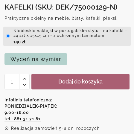
KAFELKI
(SKU: DEK/75000129-N)
Praktyczne okleiny na meble, blaty, kafelki, pleksi.
Niebieskie naklejki w portugalskim stylu - na kafelki –
24 szt x 15x15 cm - z ochronnym laminatem
140
zł
Wyceń na wymiar
ilość
Dodaj do koszyka
Niebieskie
naklejki
w
Infolinia telefoniczna:
portugalskim
PONIEDZIAŁEK-PIĄTEK:
9.00-16.00
stylu
tel.: 881 31 71 81
-
na
Realizacja zamówień 5-8 dni roboczych