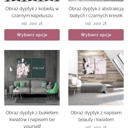
Obraz dyptyk z kobietą w
Obraz dyptyk z abstrakcją
czarnym kapeluszu
białych i czarnych kresek
od:
200
zł
od:
200
zł
Wybierz opcje
Wybierz opcje
Obraz dyptyk z bukietem
Obraz dyptyk z napisem
kwiatów i napisem be
beauty i kwiatem
yourself
od:
200
zł