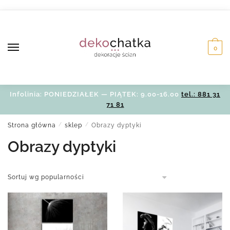
Skip
Skip
to
to
navigation
content
0
Infolinia: PONIEDZIAŁEK — PIĄTEK: 9.00-16.00
tel.: 881 31
71 81
Strona główna
/
sklep
/
Obrazy dyptyki
Obrazy dyptyki