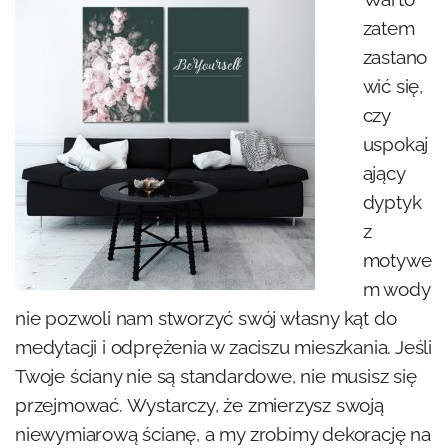
zatem
zastano
wić się,
czy
uspokaj
ający
dyptyk
z
motywe
m wody
nie pozwoli nam stworzyć swój własny kąt do
medytacji i odprężenia w zaciszu mieszkania. Jeśli
Twoje ściany nie są standardowe, nie musisz się
przejmować. Wystarczy, że zmierzysz swoją
niewymiarową ścianę, a my zrobimy dekorację na