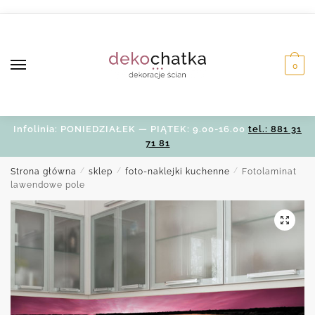
Skip
Skip
to
to
navigation
content
0
Infolinia: PONIEDZIAŁEK — PIĄTEK: 9.00-16.00
tel.: 881 31
71 81
Strona główna
/
sklep
/
foto-naklejki kuchenne
/
Fotolaminat
lawendowe pole