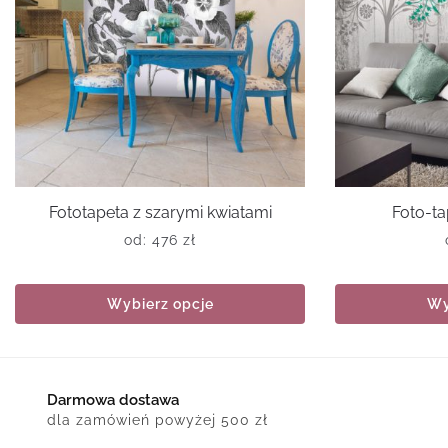
Fototapeta z szarymi kwiatami
Foto-ta
od:
476
zł
Wybierz opcje
Wy
Darmowa dostawa
dla zamówień powyżej 500 zł