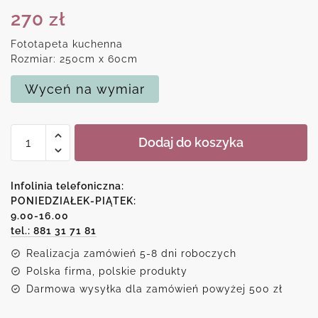
270
zł
Fototapeta kuchenna
Rozmiar: 250cm x 60cm
Wyceń na wymiar
ilość
Dodaj do koszyka
Fotolaminat
lawendowe
pole
Infolinia telefoniczna:
PONIEDZIAŁEK-PIĄTEK:
9.00-16.00
tel.: 881 31 71 81
Realizacja zamówień 5-8 dni roboczych
Polska firma, polskie produkty
Darmowa wysyłka dla zamówień powyżej 500 zł