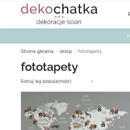
Skip
Skip
to
to
navigation
content
I
Strona główna
sklep
fototapety
/
/
fototapety