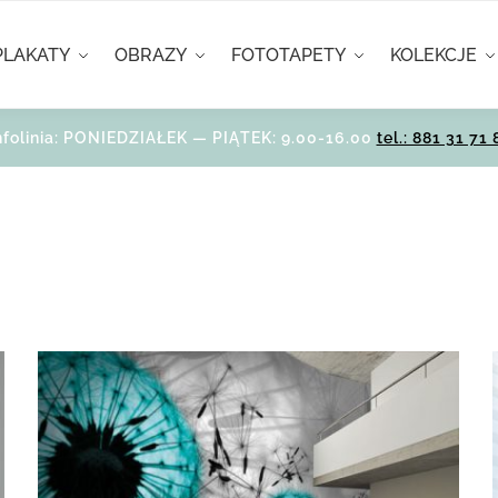
PLAKATY
OBRAZY
FOTOTAPETY
KOLEKCJE
nfolinia: PONIEDZIAŁEK — PIĄTEK: 9.00-16.00
tel.: 881 31 71 