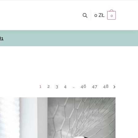
0
ZŁ
0
81
1
2
3
4
…
46
47
48