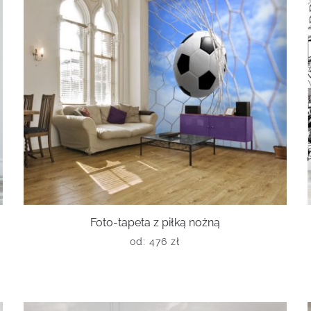
Foto-tapeta z piłką nożną
od:
476
zł