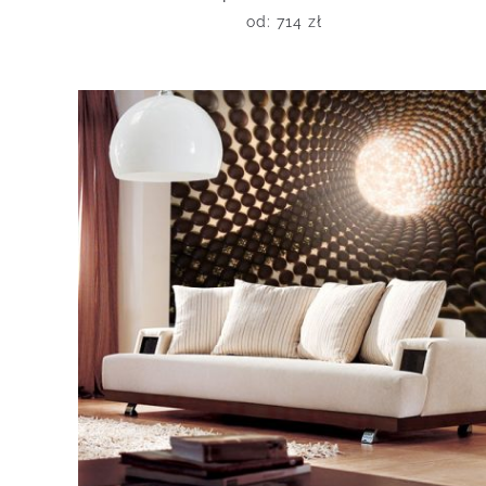
od:
714
zł