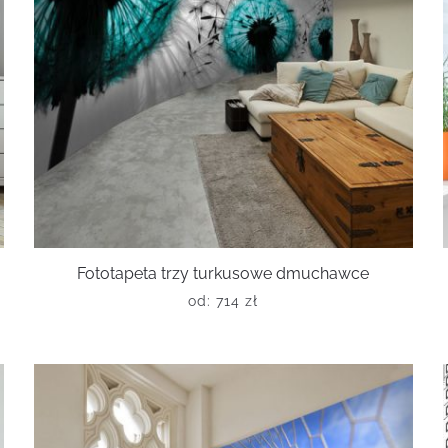
Fototapeta trzy turkusowe dmuchawce
od:
714
zł