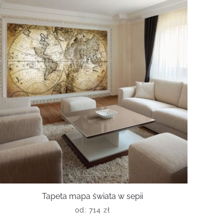
Tapeta mapa świata w sepii
od:
714
zł