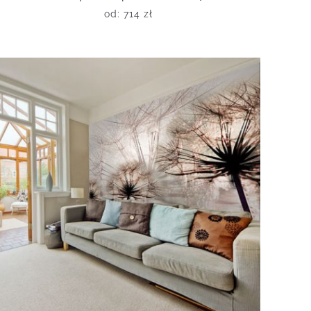
od:
714
zł