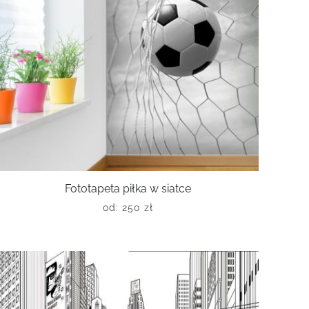
Fototapeta piłka w siatce
od:
250
zł