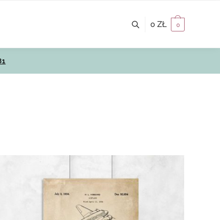
0
ZŁ
0
81