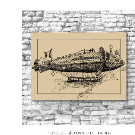
Plakat ze sterowcem – rycina