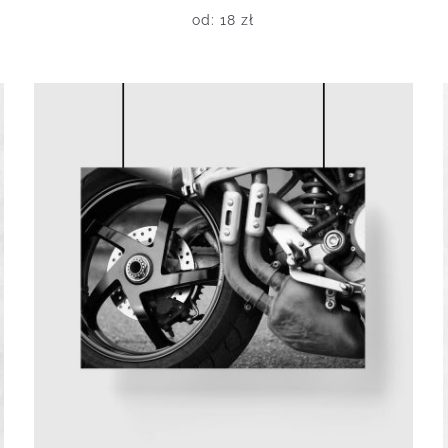
od:
18
zł