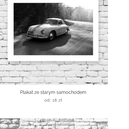
Plakat ze starym samochodem
od:
18
zł