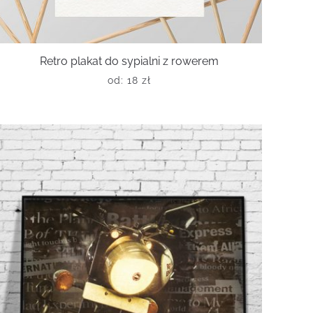
Retro plakat do sypialni z rowerem
od:
18
zł