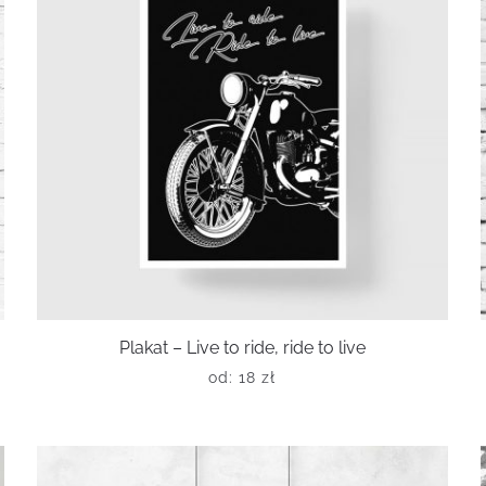
Plakat – Live to ride, ride to live
od:
18
zł