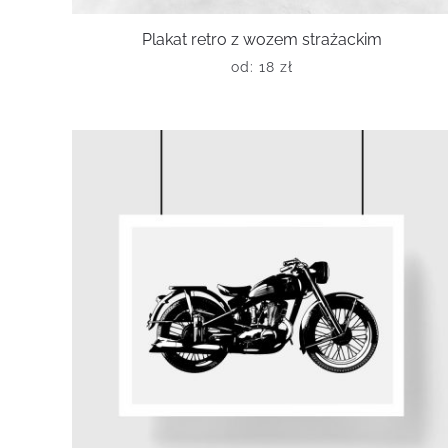
Plakat retro z wozem strażackim
od:
18
zł