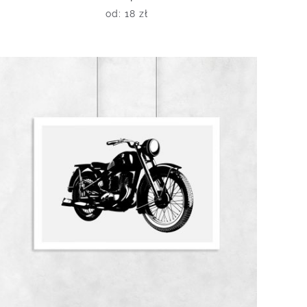
od:
18
zł