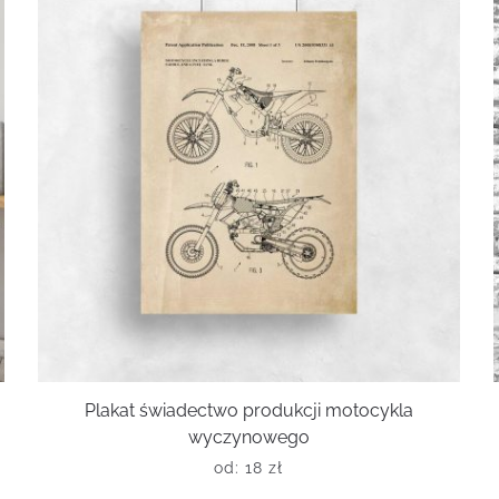
Plakat świadectwo produkcji motocykla
wyczynowego
od:
18
zł