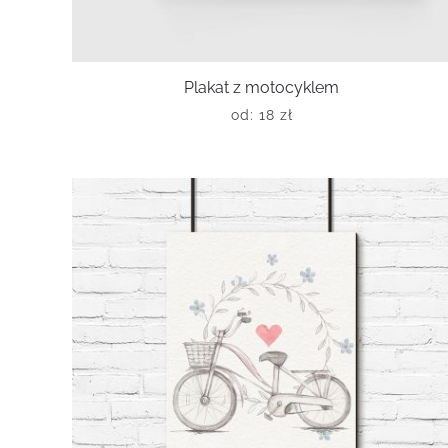
Plakat z motocyklem
od:
18
zł