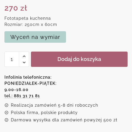
270
zł
Fototapeta kuchenna
Rozmiar: 250cm x 60cm
Wyceń na wymiar
ilość
Dodaj do koszyka
Tapeta
do
kuchni
Infolinia telefoniczna:
z
PONIEDZIAŁEK-PIĄTEK:
9.00-16.00
bambusami
tel.: 881 31 71 81
Realizacja zamówień 5-8 dni roboczych
Polska firma, polskie produkty
Darmowa wysyłka dla zamówień powyżej 500 zł