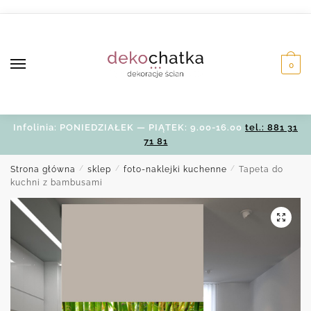
Skip
Skip
to
to
navigation
content
0
Infolinia: PONIEDZIAŁEK — PIĄTEK: 9.00-16.00
tel.: 881 31
71 81
Strona główna
/
sklep
/
foto-naklejki kuchenne
/
Tapeta do
kuchni z bambusami