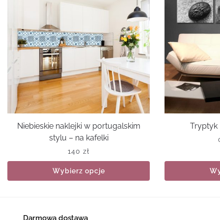
Niebieskie naklejki w portugalskim
Tryptyk 
stylu – na kafelki
140
zł
Wybierz opcje
Wy
Darmowa dostawa