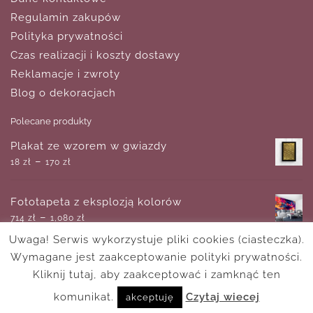
Regulamin zakupów
Polityka prywatności
Czas realizacji i koszty dostawy
Reklamacje i zwroty
Blog o dekoracjach
Polecane produkty
Plakat ze wzorem w gwiazdy
–
18
zł
170
zł
Fototapeta z eksplozją kolorów
–
714
zł
1,080
zł
Uwaga! Serwis wykorzystuje pliki cookies (ciasteczka).
Wymagane jest zaakceptowanie polityki prywatności.
Plakat bicycle trainer
–
Kliknij tutaj, aby zaakceptować i zamknąć ten
18
zł
170
zł
komunikat.
Czytaj wiecej
akceptuję