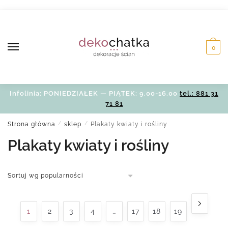
Skip
Skip
to
to
navigation
content
0
Infolinia: PONIEDZIAŁEK — PIĄTEK: 9.00-16.00
tel.: 881 31
71 81
Strona główna
/
sklep
/
Plakaty kwiaty i rośliny
Plakaty kwiaty i rośliny
1
2
3
4
…
17
18
19