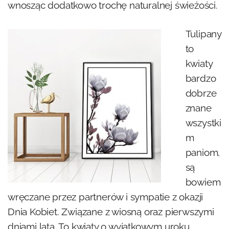
wnosząc dodatkowo trochę naturalnej świeżości.
Tulipany
to
kwiaty
bardzo
dobrze
znane
wszystki
m
paniom,
są
bowiem
wręczane przez partnerów i sympatie z okazji
Dnia Kobiet. Związane z wiosną oraz pierwszymi
dniami lata. To kwiaty o wyjątkowym uroku