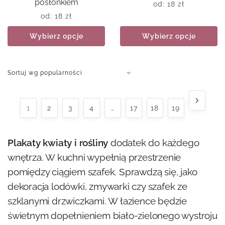
posłonkiem
od:
18
zł
od:
18
zł
Wybierz opcje
Wybierz opcje
1
2
3
4
…
17
18
19
Plakaty kwiaty i rośliny
dodatek do każdego
wnętrza. W kuchni wypełnią przestrzenie
pomiędzy ciągiem szafek. Sprawdzą się, jako
dekoracja lodówki, zmywarki czy szafek ze
szklanymi drzwiczkami. W łazience będzie
świetnym dopełnieniem biało-zielonego wystroju