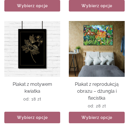
Wybierz opcje
Wybierz opcje
Plakat z motywem
Plakat z reprodukcją
kwiatka
obrazu – dżungla i
flecistka
od:
18
zł
od:
28
zł
Wybierz opcje
Wybierz opcje