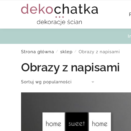
Skip
Skip
to
to
navigation
content
I
Strona główna
sklep
Obrazy z napisami
/
/
Obrazy z napisami