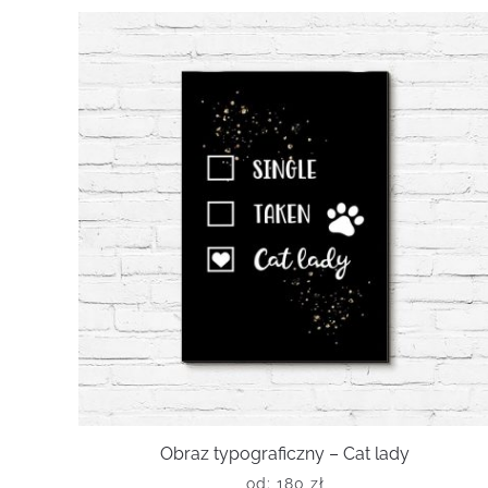
Obraz typograficzny – Cat lady
od:
180
zł