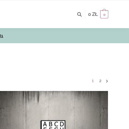
0
ZŁ
0
81
1
2