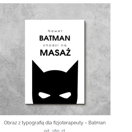
Obraz z typografią dla fizjoterapeuty – Batman
od:
180
zł