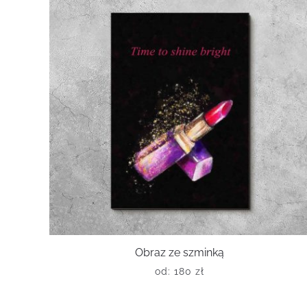
Obraz ze szminką
od:
180
zł