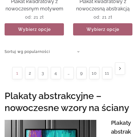
Plakat kwadratowy z
Plakat kwadratowy z
nowoczesnym motywem
nowoczesną abstrakcją
od:
21
zł
od:
21
zł
Wybierz opcje
Wybierz opcje
1
2
3
4
…
9
10
11
Plakaty abstrakcyjne –
nowoczesne wzory na ściany
Plakaty
abstrak