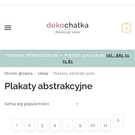
Skip
Skip
to
to
navigation
content
0
Infolinia: PONIEDZIAŁEK — PIĄTEK: 9.00-16.00
tel.: 881 31
71 81
Strona główna
/
sklep
/
Plakaty abstrakcyjne
Plakaty abstrakcyjne
1
2
3
4
…
9
10
11