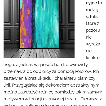
cyjne
to
rodzaj
sztuki,
która z
pozoru
nie
wyraża
nic
konkret
nego, a jednak w sposób bardzo wyrazisty
przemawia do odbiorcy za pomocą kolorów. Ich
zestawienia oraz układu i charakteru plam czy
linii. Przyglądając się dekoracjom abstrakcyjnym
można zauważyć różnicę pomiędzy takim samym
motywem w tonacji czerwonej i szarej. Pierwsza z
nich jest wyjątkowo dynamiczna, ożywiająca