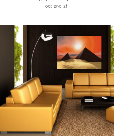
od:
290
zł