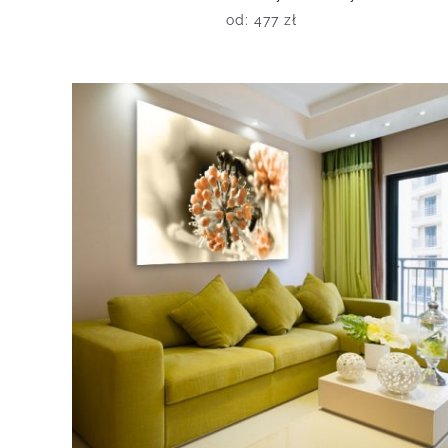
od:
477
zł