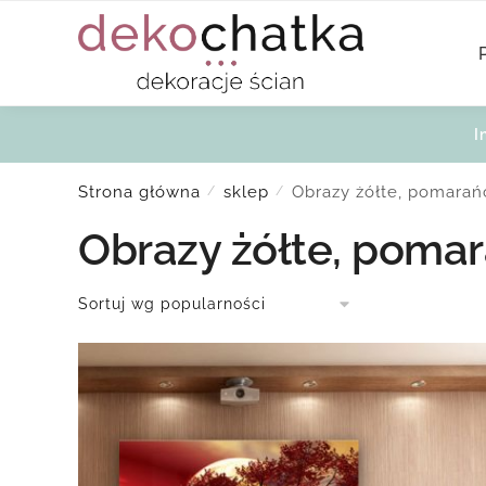
Skip
Skip
to
to
navigation
content
I
Strona główna
sklep
Obrazy żółte, pomara
/
/
Obrazy żółte, poma