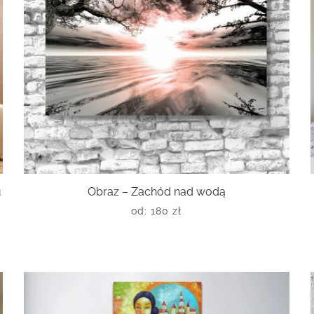
u
Obraz – Zachód nad wodą
od:
180
zł