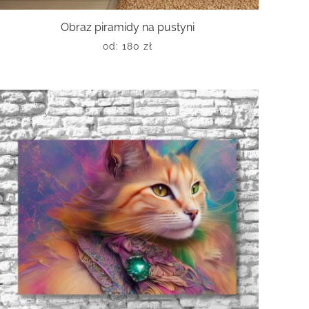
Obraz piramidy na pustyni
od:
180
zł