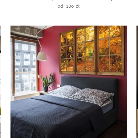
od:
180
zł