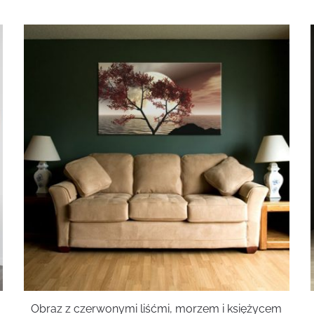
Obraz z czerwonymi liśćmi, morzem i księżycem