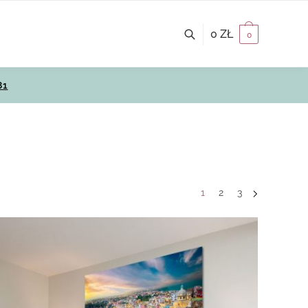
0
ZŁ
0
81
1
2
3