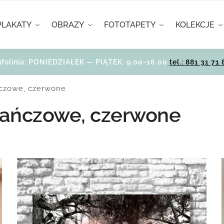
PLAKATY
OBRAZY
FOTOTAPETY
KOLEKCJE
nfolinia: PONIEDZIAŁEK — PIĄTEK: 9.00-16.00
tel.: 881 31 71 
ńczowe, czerwone
rańczowe, czerwone