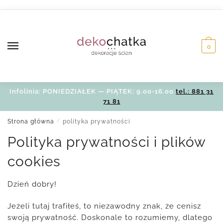
Skip
Skip
to
to
navigation
content
0
Infolinia: PONIEDZIAŁEK — PIĄTEK: 9.00-16.00
tel.: 881 31
71 81
Strona główna
/
polityka prywatności
Polityka prywatności i plików
cookies
Dzień dobry!
Jeżeli tutaj trafiłeś, to niezawodny znak, że cenisz
swoją prywatność. Doskonale to rozumiemy, dlatego