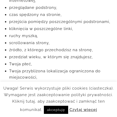
internetowej,
przeglądane podstrony,
czas spędzony na stronie,
przejścia pomiędzy poszczególnymi podstronami,
kliknięcia w poszczególne linki,
ruchy myszką,
scrollowania strony,
źródło, z którego przechodzisz na stronę,
przedział wieku, w którym się znajdujesz,
Twoja płeć,
Twoja przybliżona lokalizacja ograniczona do
miejscowości,
Twoje zainteresowania lub inne preferencje
Uwaga! Serwis wykorzystuje pliki cookies (ciasteczka).
określone na podstawie aktywności w sieci,
Wymagane jest zaakceptowanie polityki prywatności.
nagrania wideo Twoich sesji na naszych stronach,
Kliknij tutaj, aby zaakceptować i zamknąć ten
mapy cieplne ilustrujące Twoje zachowania na
komunikat.
Czytaj wiecej
akceptuję
naszych stronach