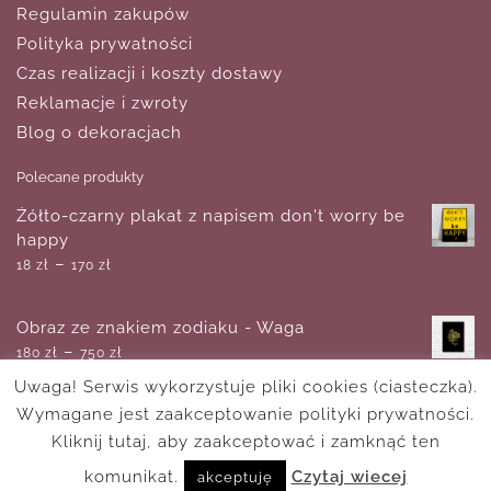
Regulamin zakupów
Polityka prywatności
Czas realizacji i koszty dostawy
Reklamacje i zwroty
Blog o dekoracjach
Polecane produkty
Żółto-czarny plakat z napisem don't worry be
happy
–
18
zł
170
zł
Obraz ze znakiem zodiaku - Waga
–
180
zł
750
zł
Uwaga! Serwis wykorzystuje pliki cookies (ciasteczka).
Wymagane jest zaakceptowanie polityki prywatności.
Czarno-biały obraz z abstrakcją
–
Kliknij tutaj, aby zaakceptować i zamknąć ten
180
zł
750
zł
komunikat.
Czytaj wiecej
akceptuję