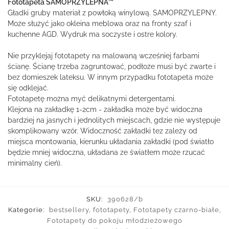
Fototapeta SAMOPRZYLEPNA™
Gładki gruby materiał z powłoką winylową. SAMOPRZYLEPNY.
Może służyć jako okleina meblowa oraz na fronty szaf i
kuchenne AGD. Wydruk ma soczyste i ostre kolory.
Nie przyklejaj fototapety na malowaną wcześniej farbami
ścianę. Ścianę trzeba zagruntować, podłoże musi być zwarte i
bez domieszek lateksu. W innym przypadku fototapeta może
się odklejać.
Fototapetę można myć delikatnymi detergentami.
Klejona na zakładkę 1-2cm - zakładka może być widoczna
bardziej na jasnych i jednolitych miejscach, gdzie nie występuje
skomplikowany wzór. Widoczność zakładki tez zależy od
miejsca montowania, kierunku układania zakładki (pod światło
będzie mniej widoczna, układana ze światłem może rzucać
minimalny cień).
SKU:
390628/b
Kategorie:
bestsellery
,
fototapety
,
Fototapety czarno-białe
,
Fototapety do pokoju młodzieżowego