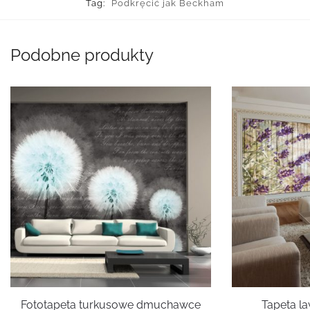
Tag:
Podkręcić jak Beckham
Podobne produkty
Fototapeta turkusowe dmuchawce
Tapeta l