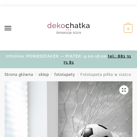
Skip
Skip
to
to
navigation
content
0
Infolinia: PONIEDZIAŁEK — PIĄTEK: 9.00-16.00
tel.: 881 31
71 81
Strona główna
/
sklep
/
fototapety
/
Fototapeta piłka w siatce