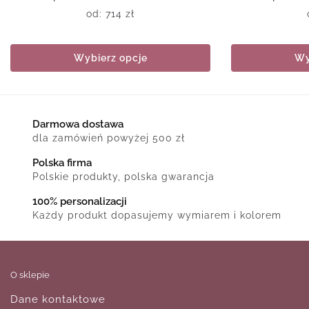
od:
714
zł
Wybierz opcje
Wy
Darmowa dostawa
dla zamówień powyżej 500 zł
Polska firma
Polskie produkty, polska gwarancja
100% personalizacji
Każdy produkt dopasujemy wymiarem i kolorem
O sklepie
Dane kontaktowe