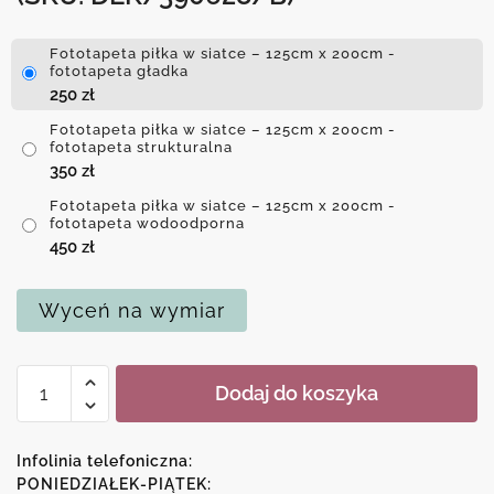
Fototapeta piłka w siatce – 125cm x 200cm -
fototapeta gładka
250
zł
Fototapeta piłka w siatce – 125cm x 200cm -
fototapeta strukturalna
350
zł
Fototapeta piłka w siatce – 125cm x 200cm -
fototapeta wodoodporna
450
zł
Wyceń na wymiar
ilość
Dodaj do koszyka
Fototapeta
piłka
w
Infolinia telefoniczna:
siatce
PONIEDZIAŁEK-PIĄTEK: