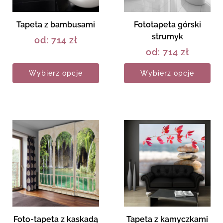
Tapeta z bambusami
Fototapeta górski
strumyk
od:
714
zł
od:
714
zł
Wybierz opcje
Wybierz opcje
Foto-tapeta z kaskadą
Tapeta z kamyczkami