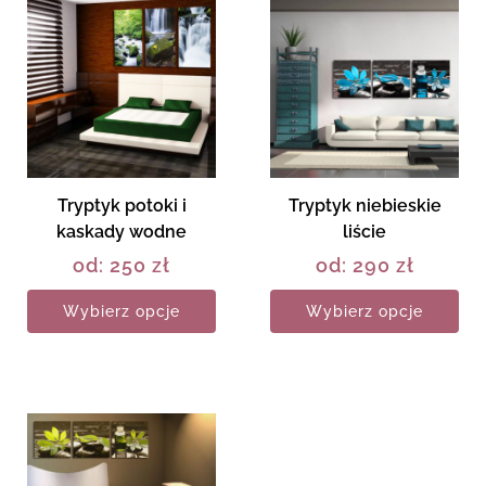
Tryptyk potoki i
Tryptyk niebieskie
kaskady wodne
liście
od:
250
zł
od:
290
zł
Wybierz opcje
Wybierz opcje