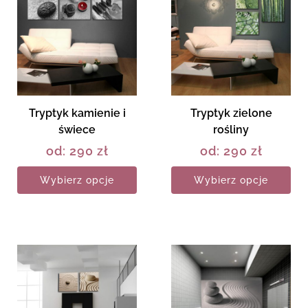
Tryptyk kamienie i
Tryptyk zielone
świece
rośliny
od:
290
zł
od:
290
zł
Wybierz opcje
Wybierz opcje