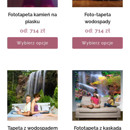
Fototapeta kamień na
Foto-tapeta
piasku
wodospady
od:
714
zł
od:
714
zł
Wybierz opcje
Wybierz opcje
Tapeta z wodospadem
Fototapeta z kaskadą