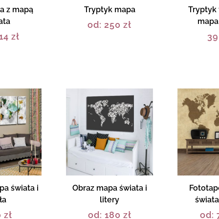
ta z mapą
Tryptyk mapa
Tryptyk
ata
mapa 
od:
250
zł
14
zł
3
a świata i
Obraz mapa świata i
Fototap
ła
litery
świata
0
zł
od:
180
zł
od: