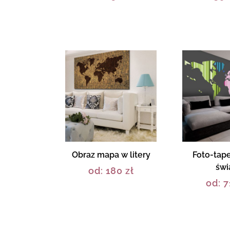
Obraz mapa w litery
Foto-tap
świ
od:
180
zł
od:
7