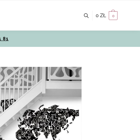
0
ZŁ
0
1 81