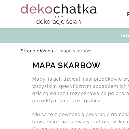
Inf
Strona główna
mapa skarbów
/
MAPA SKARBÓW
Mapy, jakich używali nasi przodkowie wy
wszystkim specyficznym sposobem ich 
dziś są od razu rozpoznawalne po char
pożółkłym papierze i grafice.
Nie są to z pewnością dekoracje do nowo
bowiem już na pierwszy rzut oka wskazuj
Dzisiejsze spojrzenie na świat jest bardz