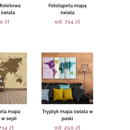
 fioletowa
Fototapeta mapą
świata
świata
90
zł
od:
714
zł
eta mapa
Tryptyk mapa świata w
 w sepii
paski
714
zł
od:
250
zł