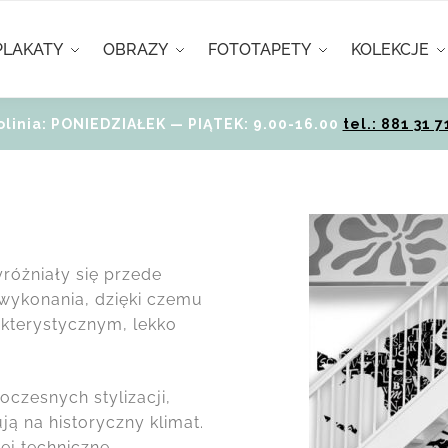
PLAKATY
OBRAZY
FOTOTAPETY
KOLEKCJE
olinia: PONIEDZIAŁEK — PIĄTEK: 9.00-16.00
tel.: 881 31 7
różniały się przede
wykonania, dzięki czemu
akterystycznym, lekko
czesnych stylizacji,
ą na historyczny klimat.
iej techniczne,