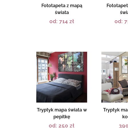
Fototapeta z mapą
Fototape
świata
świ
od:
714
zł
od:
7
Tryptyk mapa świata w
Tryptyk map
pepitkę
ko
od:
250
zł
39