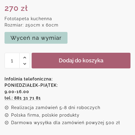
270
zł
Fototapeta kuchenna
Rozmiar: 250cm x 60cm
Wyceń na wymiar
ilość
Dodaj do koszyka
Foto-
tapeta
między
Infolinia telefoniczna:
szafki
PONIEDZIAŁEK-PIĄTEK:
9.00-16.00
z
tel.: 881 31 71 81
muffinami
Realizacja zamówień 5-8 dni roboczych
Polska firma, polskie produkty
Darmowa wysyłka dla zamówień powyżej 500 zł