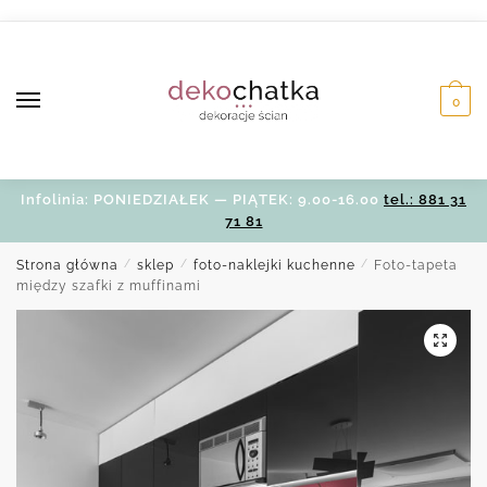
Skip
Skip
to
to
navigation
content
0
Infolinia: PONIEDZIAŁEK — PIĄTEK: 9.00-16.00
tel.: 881 31
71 81
Strona główna
/
sklep
/
foto-naklejki kuchenne
/
Foto-tapeta
między szafki z muffinami