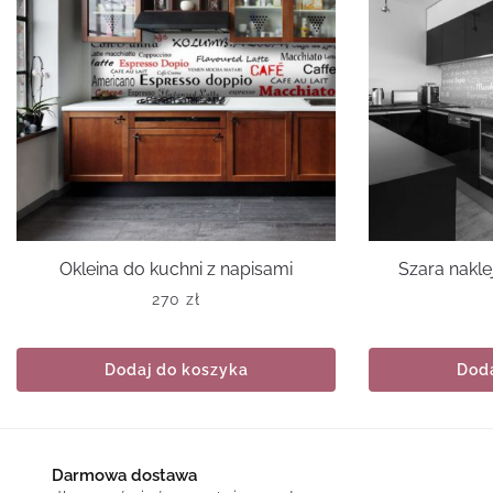
Okleina do kuchni z napisami
Szara nakle
270
zł
Dodaj do koszyka
Doda
Darmowa dostawa