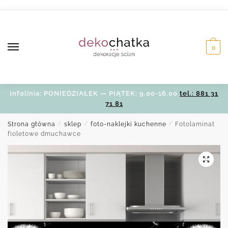
Skip
Skip
to
to
navigation
content
0
Infolinia: PONIEDZIAŁEK — PIĄTEK: 9.00-16.00
tel.: 881 31
71 81
Strona główna
/
sklep
/
foto-naklejki kuchenne
/
Fotolaminat
fioletowe dmuchawce