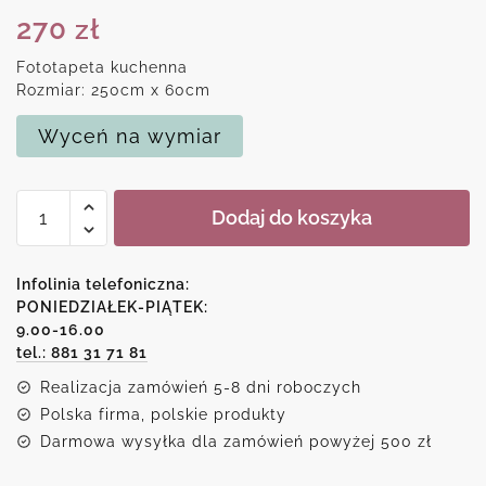
270
zł
Fototapeta kuchenna
Rozmiar: 250cm x 60cm
Wyceń na wymiar
ilość
Dodaj do koszyka
Fotolaminat
fioletowe
dmuchawce
Infolinia telefoniczna:
PONIEDZIAŁEK-PIĄTEK:
9.00-16.00
tel.: 881 31 71 81
Realizacja zamówień 5-8 dni roboczych
Polska firma, polskie produkty
Darmowa wysyłka dla zamówień powyżej 500 zł