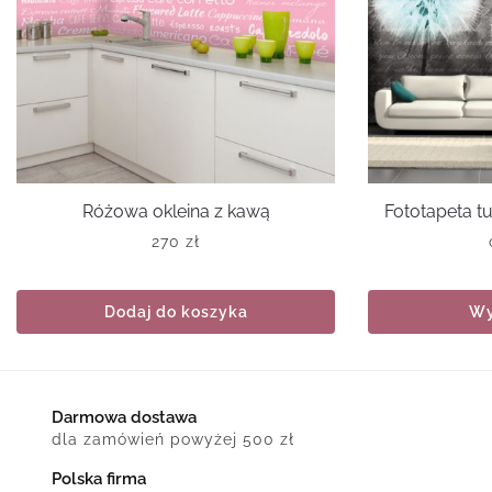
Różowa okleina z kawą
Fototapeta 
270
zł
Dodaj do koszyka
Wy
Darmowa dostawa
dla zamówień powyżej 500 zł
Polska firma