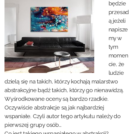
będzie
przesad
ą jeżeli
napisze
my w
tym
momen
cie, że
ludzie
dzielą się na takich, którzy kochają malarstwo
abstrakcyjne bądź takich, którzy go nienawidzą.
Wyśrodkowane oceny są bardzo rzadkie.
Oczywiście abstrakcje są jak najbardziej
wspaniałe. Czyli autor tego artykułu należy do
pierwszej grupy osób…
Co jest takiego wspaniałego w abstrakcji?