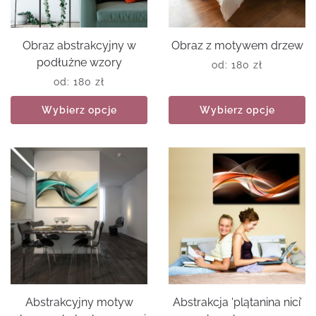
Obraz abstrakcyjny w
Obraz z motywem drzew
podłużne wzory
od:
180
zł
od:
180
zł
Wybierz opcje
Wybierz opcje
Abstrakcyjny motyw
Abstrakcja 'plątanina nici’