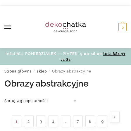
Skip
Skip
to
to
navigation
content
0
Infolinia: PONIEDZIAŁEK — PIĄTEK: 9.00-16.00
tel.: 881 31
71 81
Strona główna
/
sklep
/
Obrazy abstrakcyjne
Obrazy abstrakcyjne
1
2
3
4
…
7
8
9