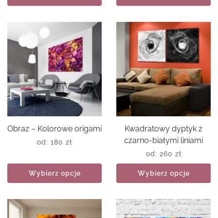
Obraz – Kolorowe origami
Kwadratowy dyptyk z
czarno-białymi liniami
od:
180
zł
od:
260
zł
Wybierz opcje
Wybierz opcje