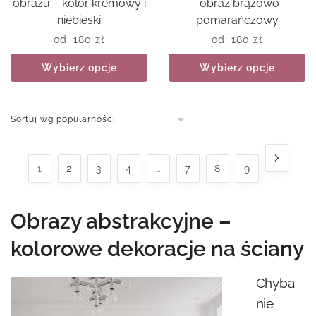
obrazu – kolor kremowy i
– obraz brązowo-
niebieski
pomarańczowy
od:
180
zł
od:
180
zł
Wybierz opcje
Wybierz opcje
1
2
3
4
…
7
8
9
Obrazy abstrakcyjne –
kolorowe dekoracje na ściany
Chyba
nie