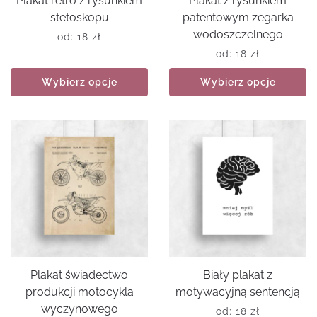
Plakat retro z rysunkiem
Plakat z rysunkiem
stetoskopu
patentowym zegarka
wodoszczelnego
od:
18
zł
od:
18
zł
Wybierz opcje
Wybierz opcje
Plakat świadectwo
Biały plakat z
produkcji motocykla
motywacyjną sentencją
wyczynowego
od:
18
zł