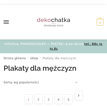
Skip
Skip
to
to
navigation
content
0
Infolinia: PONIEDZIAŁEK — PIĄTEK: 9.00-16.00
tel.: 881 31
71 81
Strona główna
/
sklep
/
Plakaty dla mężczyzn
Plakaty dla mężczyzn
1
2
3
4
5