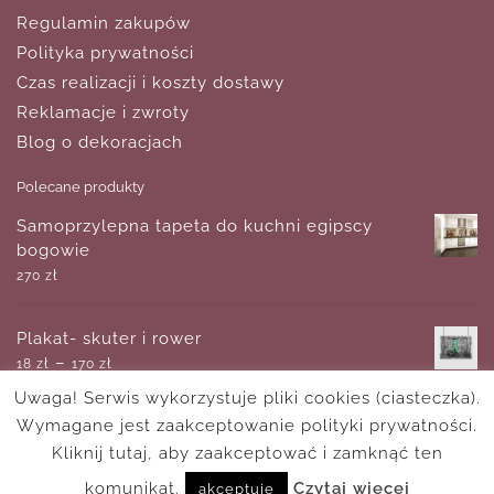
Regulamin zakupów
Polityka prywatności
Czas realizacji i koszty dostawy
Reklamacje i zwroty
Blog o dekoracjach
Polecane produkty
Samoprzylepna tapeta do kuchni egipscy
bogowie
270
zł
Plakat- skuter i rower
–
18
zł
170
zł
Uwaga! Serwis wykorzystuje pliki cookies (ciasteczka).
Wymagane jest zaakceptowanie polityki prywatności.
Cudowny afisz z marmurową teksturą
–
Kliknij tutaj, aby zaakceptować i zamknąć ten
18
zł
170
zł
komunikat.
Czytaj wiecej
akceptuję