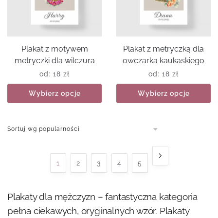
Plakat z motywem
Plakat z metryczką dla
metryczki dla wilczura
owczarka kaukaskiego
od:
18
zł
od:
18
zł
Wybierz opcje
Wybierz opcje
1
2
3
4
5
Plakaty dla mężczyzn – fantastyczna kategoria
pełna ciekawych, oryginalnych wzór. Plakaty