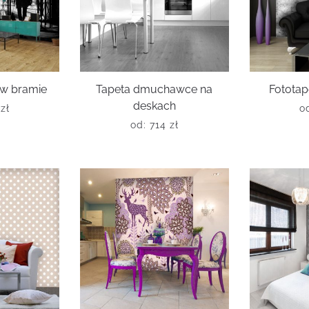
 w bramie
Tapeta dmuchawce na
Fototap
deskach
6
zł
o
od:
714
zł