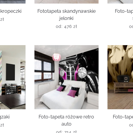
kropeczki
Fototapeta skandynawskie
Foto-ta
jelonki
6
zł
od:
476
zł
o
gzaki
Foto-tapeta różowe retro
Foto-tape
auto
0
zł
o
od:
714
zł