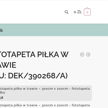
0
ZŁ
0
81
TOTAPETA PIŁKA W
AWIE
U: DEK/390268/A)
otapeta piłka w trawie – 300cm x 200cm - fototapeta
dka
4
zł
otapeta piłka w trawie – 300cm x 200cm - fototapeta