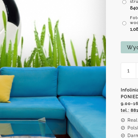
str
84
Fot
wo
1,0
Wyc
ilość
Fotota
piłka
w
Infolini
trawie
PONIED
9.00-1
tel.: 88
Real
Pols
Darm