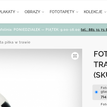
PLAKATY
OBRAZY
FOTOTAPETY
KOLEKCJE
nfolinia: PONIEDZIAŁEK — PIĄTEK: 9.00-16.00
tel.: 881 31 71 
ta piłka w trawie
FO
TR
(SK
Fot
gła
71
Fot