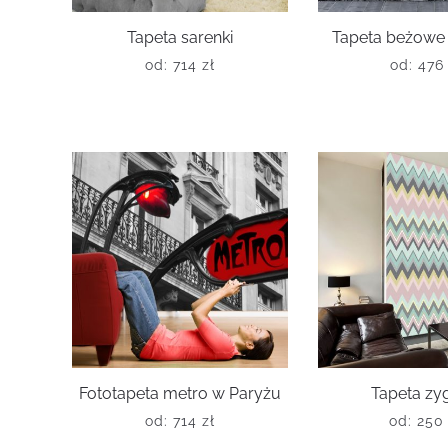
Tapeta sarenki
Tapeta beżowe 
od:
714
zł
od:
47
Fototapeta metro w Paryżu
Tapeta zy
od:
714
zł
od:
25