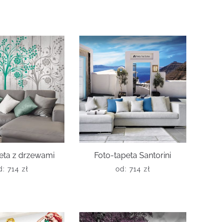
eta z drzewami
Foto-tapeta Santorini
d:
714
zł
od:
714
zł