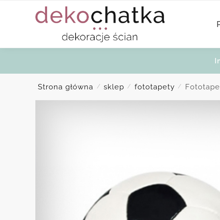
Skip
Skip
to
to
navigation
content
I
Strona główna
sklep
fototapety
Fototape
/
/
/