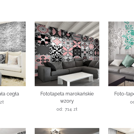
ała cegła
Fototapeta marokańskie
Foto-tap
wzory
zł
o
od:
714
zł