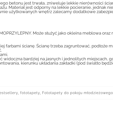
go betonu jest trwała, zniweluje lekkie nierówności ścian
tażu. Materiał jest odporny na lekkie pocieranie, jednak 
nsywnie użytkowanych wnętrz zalecamy dodatkowe zabez
AMOPRZYLEPNY. Może służyć jako okleina meblowa oraz n
iej farbami ścianę. Ścianę trzeba zagruntować, podłoże m
.
ami.
ć widoczna bardziej na jasnych i jednolitych miejscach, 
ntowania, kierunku układania zakładki (pod światło będ
estsellery
,
fototapety
,
Fototapety do pokoju młodzieżowego