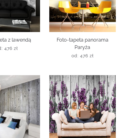
eta z lawendą
Foto-tapeta panorama
Paryża
d:
476
zł
od:
476
zł