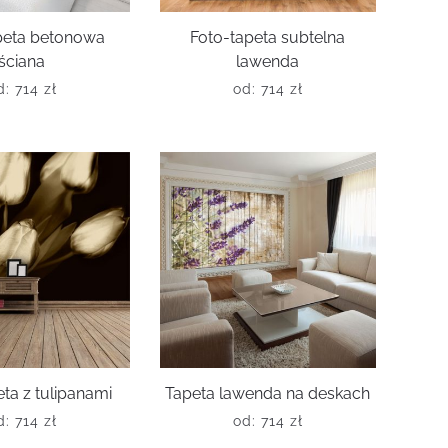
peta betonowa
Foto-tapeta subtelna
ściana
lawenda
d:
714
zł
od:
714
zł
ta z tulipanami
Tapeta lawenda na deskach
d:
714
zł
od:
714
zł