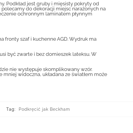
y. Podkład jest gruby i mięsisty pokryty od
nie polecamy do dekoracji miejsc narażonych na
pieczenie ochronnym laminatem płynnym
a fronty szaf i kuchenne AGD. Wydruk ma
usi być zwarte i bez domieszek lateksu. W
gdzie nie występuje skomplikowany wzór.
zie mniej widoczna, układana ze światłem może
Tag:
Podkręcić jak Beckham