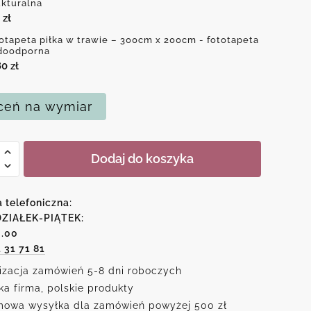
ukturalna
0
zł
otapeta piłka w trawie – 300cm x 200cm - fototapeta
doodporna
80
zł
eń na wymiar
Dodaj do koszyka
peta
a telefoniczna:
ZIAŁEK-PIĄTEK:
6.00
1 31 71 81
izacja zamówień 5-8 dni roboczych
ka firma, polskie produkty
owa wysyłka dla zamówień powyżej 500 zł