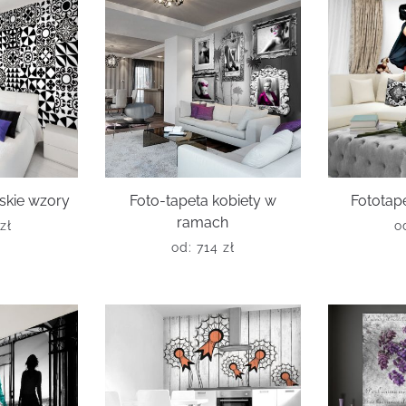
skie wzory
Foto-tapeta kobiety w
Fototape
ramach
zł
o
od:
714
zł