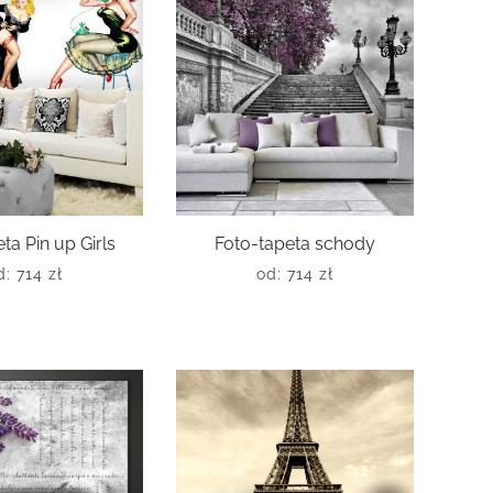
ta Pin up Girls
Foto-tapeta schody
d:
714
zł
od:
714
zł