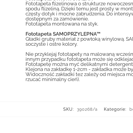
Fototapeta flizelinowa o strukturze nowoczesne
spodu flizeliną. Dzięki temu jest prosty w mon
częsty dotyk i mocne zabrudzenia. Do inte
dostępnym za zamówienie.
Fototapeta montowana na styk.
Fototapeta SAMOPRZYLEPNA™
Gładki gruby materiał z powłoką winylową. S
soczyste i ostre kolory.
Nie przyklejaj fototapety na malowaną wcześn
innym przypadku fototapeta może się odklejać
Fototapetę można myć delikatnymi detergent
Klejona na zakładkę 1-2cm - zakładka może by
Widoczność zakładki tez zależy od miejsca mo
rzucać minimalny cień).
SKU:
390268/a
Kategorie:
b