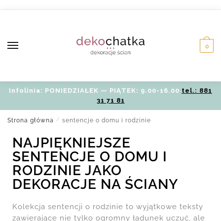
0
Infolinia: PONIEDZIAŁEK — PIĄTEK: 9.00-16.00
tel.: 881
31 71 81
Strona główna
/
sentencje o domu i rodzinie
NAJPIĘKNIEJSZE
SENTENCJE O DOMU I
RODZINIE JAKO
DEKORACJE NA ŚCIANY
Kolekcja sentencji o rodzinie to wyjątkowe teksty
zawierające nie tylko ogromny ładunek uczuć, ale