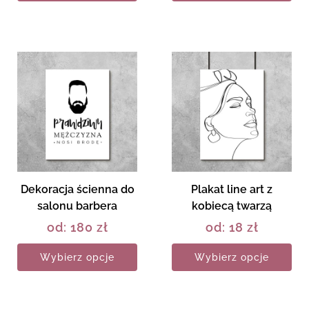
Dekoracja ścienna do
Plakat line art z
salonu barbera
kobiecą twarzą
od:
180
zł
od:
18
zł
Wybierz opcje
Wybierz opcje