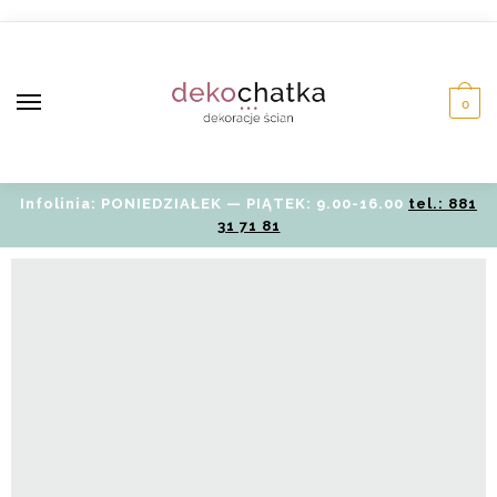
0
Infolinia: PONIEDZIAŁEK — PIĄTEK: 9.00-16.00
tel.: 881
31 71 81