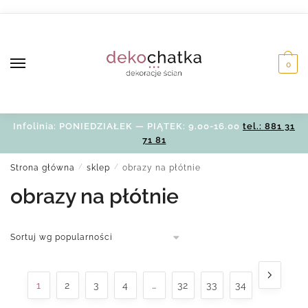
Skip
Skip
to
to
navigation
content
0
Infolinia: PONIEDZIAŁEK — PIĄTEK: 9.00-16.00
tel.: 881 31
71 81
Strona główna
/
sklep
/
obrazy na płótnie
obrazy na płótnie
1
2
3
4
…
32
33
34