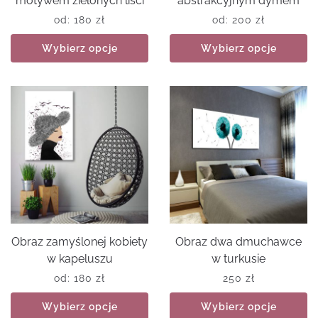
motywem zielonych liści
abstrakcyjnym dymem
od:
180
zł
od:
200
zł
Wybierz opcje
Wybierz opcje
Obraz zamyślonej kobiety
Obraz dwa dmuchawce
w kapeluszu
w turkusie
od:
180
zł
250
zł
Wybierz opcje
Wybierz opcje