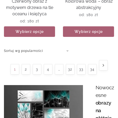
Czerwony obraz z
’Kolorowa woda’ – obraz
motywem drzewa na tle
abstrakcyjny
oceanu i księżyca
od:
180
zł
od:
180
zł
Wybierz opcje
Wybierz opcje
1
2
3
4
…
32
33
34
Nowocz
esne
obrazy
na