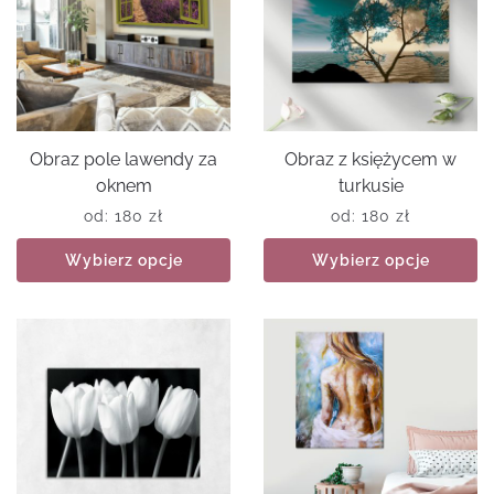
Obraz pole lawendy za
Obraz z księżycem w
oknem
turkusie
od:
180
zł
od:
180
zł
Wybierz opcje
Wybierz opcje