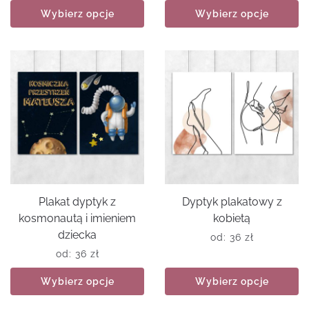
Wybierz opcje
Wybierz opcje
Plakat dyptyk z
Dyptyk plakatowy z
kosmonautą i imieniem
kobietą
dziecka
od:
36
zł
od:
36
zł
Wybierz opcje
Wybierz opcje