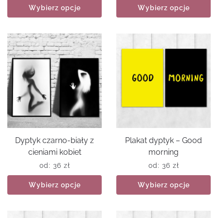
Wybierz opcje
Wybierz opcje
Dyptyk czarno-biały z
Plakat dyptyk – Good
cieniami kobiet
morning
od:
36
zł
od:
36
zł
Wybierz opcje
Wybierz opcje