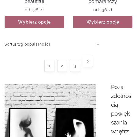
beautiful
pomarańczy
od:
36
zł
od:
36
zł
Wybierz opcje
Wybierz opcje
1
2
3
Poza
zdolnoś
cią
powięk
szania
wnętrz