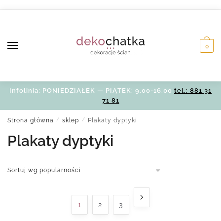
Skip
Skip
to
to
navigation
content
0
Infolinia: PONIEDZIAŁEK — PIĄTEK: 9.00-16.00
tel.: 881 31
71 81
Strona główna
/
sklep
/
Plakaty dyptyki
Plakaty dyptyki
1
2
3