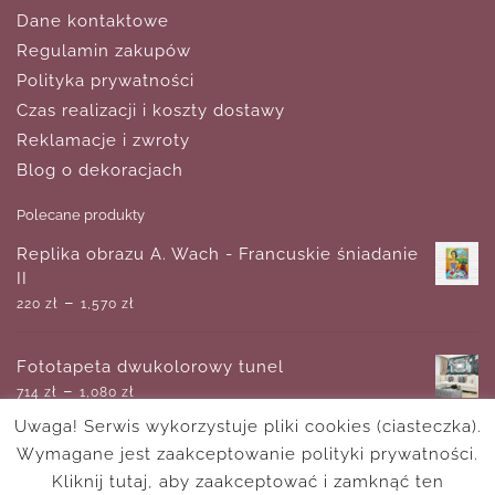
Dane kontaktowe
Regulamin zakupów
Polityka prywatności
Czas realizacji i koszty dostawy
Reklamacje i zwroty
Blog o dekoracjach
Polecane produkty
Replika obrazu A. Wach - Francuskie śniadanie
II
–
220
zł
1,570
zł
Fototapeta dwukolorowy tunel
–
714
zł
1,080
zł
Uwaga! Serwis wykorzystuje pliki cookies (ciasteczka).
Wymagane jest zaakceptowanie polityki prywatności.
Plakat ze zwierzątkami w kolejce górskiej
–
Kliknij tutaj, aby zaakceptować i zamknąć ten
21
zł
110
zł