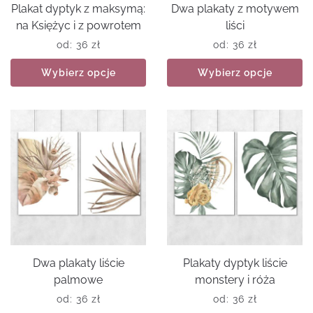
Plakat dyptyk z maksymą:
Dwa plakaty z motywem
na Księżyc i z powrotem
liści
od:
36
zł
od:
36
zł
Wybierz opcje
Wybierz opcje
Dwa plakaty liście
Plakaty dyptyk liście
palmowe
monstery i róża
od:
36
zł
od:
36
zł