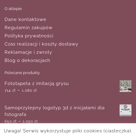
O sklepie
Dane kontaktowe
Regulamin zakupów
Polityka prywatności
Czas realizacji i koszty dostawy
Reklamacje i zwroty
Blog o dekoracjach
Polecane produkty
Fototapeta z imitacją grysu
–
714
zł
1,080
zł
Samoprzylepny logotyp 3d z inicjałami dla
fotografa
–
650
zł
1,050
zł
Uwaga! Serwis wykorzystuje pliki cookies (ciasteczka).