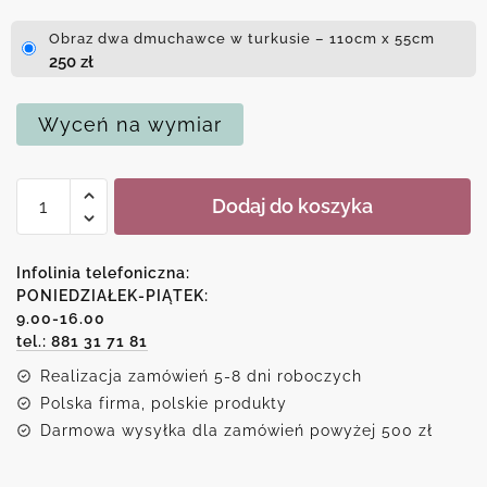
Obraz dwa dmuchawce w turkusie – 110cm x 55cm
250
zł
Wyceń na wymiar
ilość
Dodaj do koszyka
Obraz
dwa
dmuchawce
Infolinia telefoniczna:
w
PONIEDZIAŁEK-PIĄTEK:
9.00-16.00
turkusie
tel.: 881 31 71 81
Realizacja zamówień 5-8 dni roboczych
Polska firma, polskie produkty
Darmowa wysyłka dla zamówień powyżej 500 zł