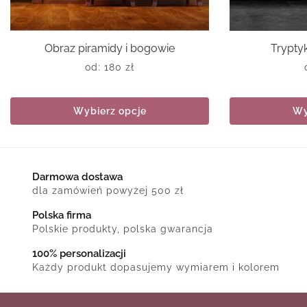
Obraz piramidy i bogowie
Trypty
od:
180
zł
Wybierz opcje
Wy
Darmowa dostawa
dla zamówień powyżej 500 zł
Polska firma
Polskie produkty, polska gwarancja
100% personalizacji
Każdy produkt dopasujemy wymiarem i kolorem