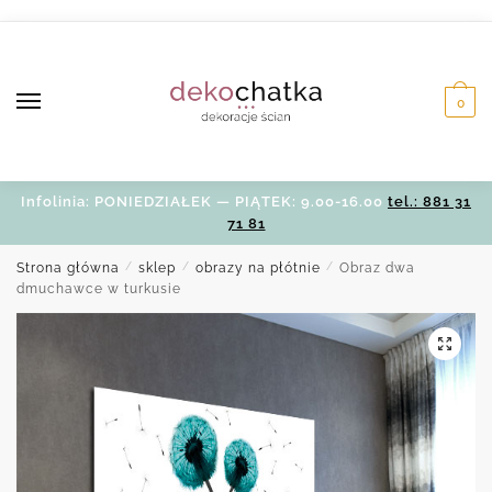
Skip
Skip
to
to
navigation
content
0
Infolinia: PONIEDZIAŁEK — PIĄTEK: 9.00-16.00
tel.: 881 31
71 81
Strona główna
/
sklep
/
obrazy na płótnie
/
Obraz dwa
dmuchawce w turkusie