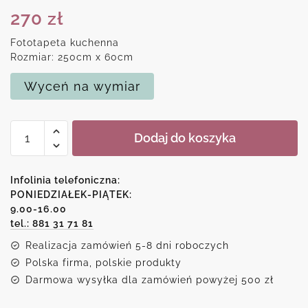
270
zł
Fototapeta kuchenna
Rozmiar: 250cm x 60cm
Wyceń na wymiar
ilość
Dodaj do koszyka
Tapeta
samoprzylepna
Nowy
Infolinia telefoniczna:
Jork
PONIEDZIAŁEK-PIĄTEK:
9.00-16.00
tel.: 881 31 71 81
Realizacja zamówień 5-8 dni roboczych
Polska firma, polskie produkty
Darmowa wysyłka dla zamówień powyżej 500 zł