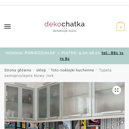
Skip
Skip
to
to
navigation
content
0
Infolinia: PONIEDZIAŁEK — PIĄTEK: 9.00-16.00
tel.: 881 31
71 81
Strona główna
/
sklep
/
foto-naklejki kuchenne
/
Tapeta
samoprzylepna Nowy Jork