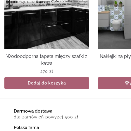
Wodoodporna tapeta między szafki z
Naklejki na p
kawą
270
zł
Dodaj do koszyka
Wy
Darmowa dostawa
dla zamówień powyżej 500 zł
Polska firma