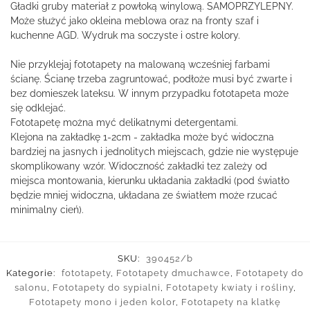
Gładki gruby materiał z powłoką winylową. SAMOPRZYLEPNY.
Może służyć jako okleina meblowa oraz na fronty szaf i
kuchenne AGD. Wydruk ma soczyste i ostre kolory.
Nie przyklejaj fototapety na malowaną wcześniej farbami
ścianę. Ścianę trzeba zagruntować, podłoże musi być zwarte i
bez domieszek lateksu. W innym przypadku fototapeta może
się odklejać.
Fototapetę można myć delikatnymi detergentami.
Klejona na zakładkę 1-2cm - zakładka może być widoczna
bardziej na jasnych i jednolitych miejscach, gdzie nie występuje
skomplikowany wzór. Widoczność zakładki tez zależy od
miejsca montowania, kierunku układania zakładki (pod światło
będzie mniej widoczna, układana ze światłem może rzucać
minimalny cień).
SKU:
390452/b
Kategorie:
fototapety
,
Fototapety dmuchawce
,
Fototapety do
salonu
,
Fototapety do sypialni
,
Fototapety kwiaty i rośliny
,
Fototapety mono i jeden kolor
,
Fototapety na klatkę