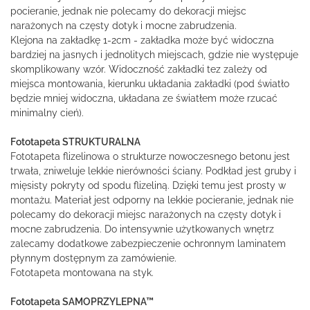
pocieranie, jednak nie polecamy do dekoracji miejsc
narażonych na częsty dotyk i mocne zabrudzenia.
Klejona na zakładkę 1-2cm - zakładka może być widoczna
bardziej na jasnych i jednolitych miejscach, gdzie nie występuje
skomplikowany wzór. Widoczność zakładki tez zależy od
miejsca montowania, kierunku układania zakładki (pod światło
będzie mniej widoczna, układana ze światłem może rzucać
minimalny cień).
Fototapeta STRUKTURALNA
Fototapeta flizelinowa o strukturze nowoczesnego betonu jest
trwała, zniweluje lekkie nierówności ściany. Podkład jest gruby i
mięsisty pokryty od spodu flizeliną. Dzięki temu jest prosty w
montażu. Materiał jest odporny na lekkie pocieranie, jednak nie
polecamy do dekoracji miejsc narażonych na częsty dotyk i
mocne zabrudzenia. Do intensywnie użytkowanych wnętrz
zalecamy dodatkowe zabezpieczenie ochronnym laminatem
płynnym dostępnym za zamówienie.
Fototapeta montowana na styk.
Fototapeta SAMOPRZYLEPNA™