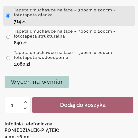
Tapeta dmuchawce na łące – 300cm x 200cm -
fototapeta gładka
714
zł
Tapeta dmuchawce na łące – 300cm x 200cm -
fototapeta strukturalna
840
zł
Tapeta dmuchawce na łące – 300cm x 200cm -
fototapeta wodoodporna
1,080
zł
Wyceń na wymiar
ilość
Dodaj do koszyka
Tapeta
dmuchawce
na
Infolinia telefoniczna:
łące
PONIEDZIAŁEK-PIĄTEK:
9.00-16.00