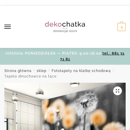
Skip
Skip
to
to
navigation
content
0
Infolinia: PONIEDZIAŁEK — PIĄTEK: 9.00-16.00
tel.: 881 31
71 81
Strona główna
/
sklep
/
Fototapety na klatkę schodową
/
Tapeta dmuchawce na łące