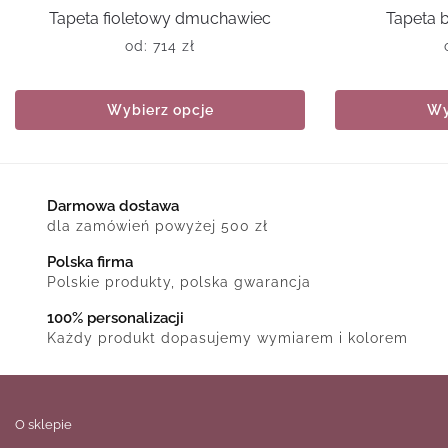
Tapeta fioletowy dmuchawiec
Tapeta 
od:
714
zł
Wybierz opcje
Wy
Darmowa dostawa
dla zamówień powyżej 500 zł
Polska firma
Polskie produkty, polska gwarancja
100% personalizacji
Każdy produkt dopasujemy wymiarem i kolorem
O sklepie