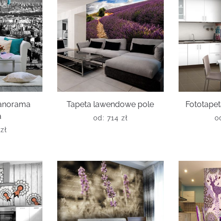
panorama
Tapeta lawendowe pole
Fototapet
a
od:
714
zł
o
6
zł