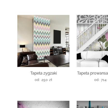
Tapeta zygzaki
Tapeta prowansal
od:
250
zł
od:
714