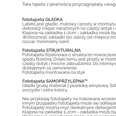
Taka tapeta z pewnością przyciągnęłaby uwag
fototapeta GŁADKA
Lateks jest gładki, matowy i prosty w montażu.
dekoracji miejsc narażonych na częsty dotyk 
Klejona na zakładkę 1-2cm - zakładka może by
Widoczność zakładki tez zależy od miejsca mo
rzucać minimalny cień).
Fototapeta STRUKTURALNA
Fototapeta flizelinowa o strukturze nowoczesne
spodu flizeliną. Dzięki temu jest prosty w mon
częsty dotyk i mocne zabrudzenia. Do inte
dostępnym za zamówienie.
Fototapeta montowana na styk.
Fototapeta SAMOPRZYLEPNA™
Gładki gruby materiał z powłoką winylową. S
soczyste i ostre kolory.
Nie przyklejaj fototapety na malowaną wcześn
innym przypadku fototapeta może się odklejać
Fototapetę można myć delikatnymi detergent
Klejona na zakładkę 1-2cm - zakładka może by