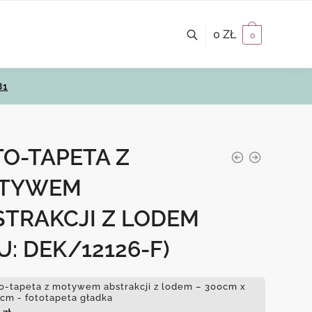
0
ZŁ
0
81
O-TAPETA Z
TYWEM
STRAKCJI Z LODEM
U: DEK/12126-F)
o-tapeta z motywem abstrakcji z lodem – 300cm x
cm - fototapeta gładka