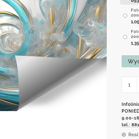
89
Fot
200
1,0
Fot
200
1,3
Wyc
ilość
Foto-
tapeta
z
Infolini
moty
PONIED
9.00-1
abstrak
tel.: 88
z
lodem
Real