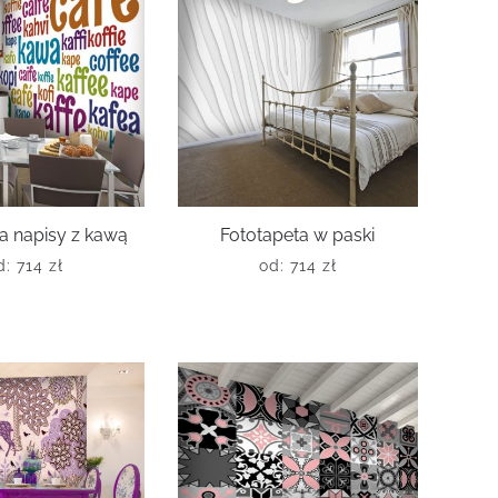
a napisy z kawą
Fototapeta w paski
d:
714
zł
od:
714
zł