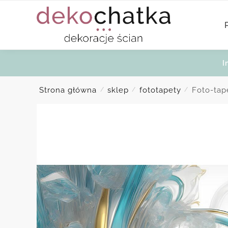
Skip
Skip
to
to
navigation
content
I
Strona główna
sklep
fototapety
Foto-tap
/
/
/