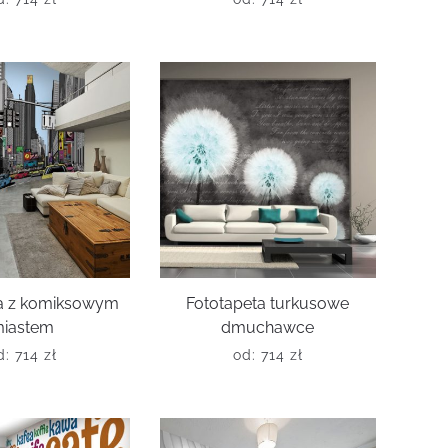
ta z komiksowym
Fototapeta turkusowe
iastem
dmuchawce
d:
714
zł
od:
714
zł