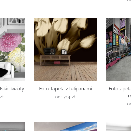
skie kwiaty
Foto-tapeta z tulipanami
Fototape
m
zł
od:
714
zł
o