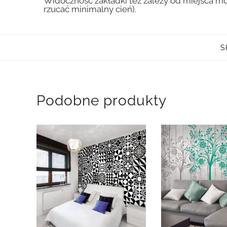
Widoczność zakładki tez zależy od miejsca mo
rzucać minimalny cień).
S
Podobne produkty