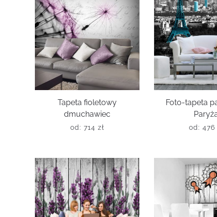
Tapeta fioletowy
Foto-tapeta 
dmuchawiec
Paryż
od:
714
zł
od:
47