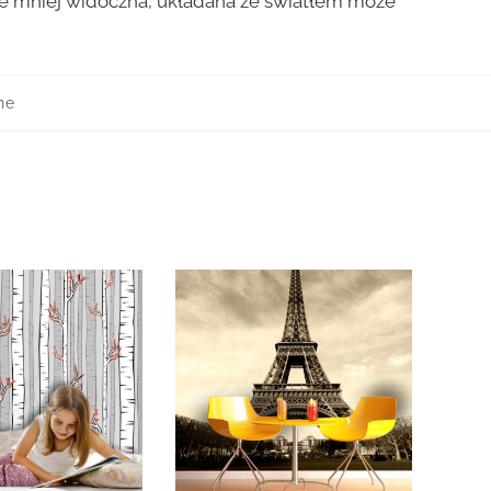
zie mniej widoczna, układana ze światłem może
ne