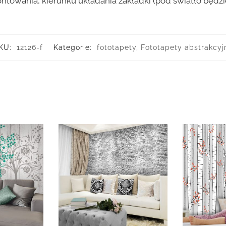
ntowania, kierunku układania zakładki (pod światło będ
KU:
12126-f
Kategorie:
fototapety
,
Fototapety abstrakcyj