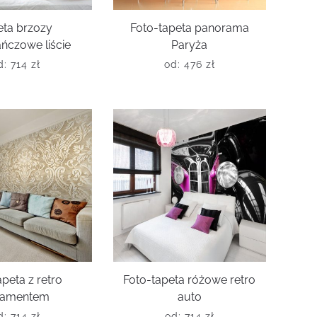
eta brzozy
Foto-tapeta panorama
ńczowe liście
Paryża
d:
714
zł
od:
476
zł
peta z retro
Foto-tapeta różowe retro
namentem
auto
d:
714
zł
od:
714
zł