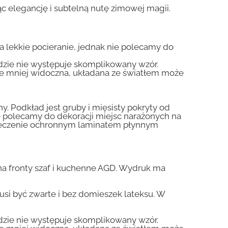
 elegancję i subtelną nutę zimowej magii.
na lekkie pocieranie, jednak nie polecamy do
gdzie nie występuje skomplikowany wzór.
zie mniej widoczna, układana ze światłem może
y. Podkład jest gruby i mięsisty pokryty od
nie polecamy do dekoracji miejsc narażonych na
pieczenie ochronnym laminatem płynnym
a fronty szaf i kuchenne AGD. Wydruk ma
usi być zwarte i bez domieszek lateksu. W
gdzie nie występuje skomplikowany wzór.