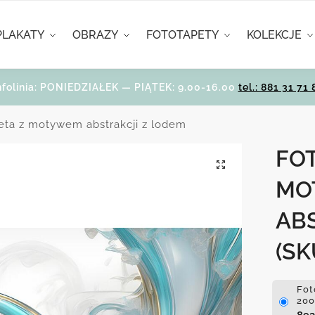
PLAKATY
OBRAZY
FOTOTAPETY
KOLEKCJE
nfolinia: PONIEDZIAŁEK — PIĄTEK: 9.00-16.00
tel.: 881 31 71 
eta z motywem abstrakcji z lodem
FOT
MO
AB
(SK
Fot
200