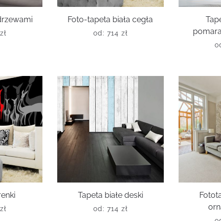
 drzewami
Foto-tapeta biała cegła
Tap
pomara
zł
od:
714
zł
o
renki
Tapeta białe deski
Fotota
or
zł
od:
714
zł
o