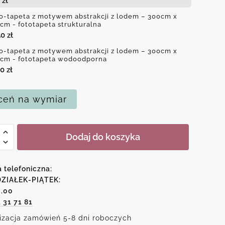
3
zł
o-tapeta z motywem abstrakcji z lodem – 300cm x
cm - fototapeta strukturalna
50
zł
o-tapeta z motywem abstrakcji z lodem – 300cm x
cm - fototapeta wodoodporna
50
zł
eń na wymiar
Dodaj do koszyka
a telefoniczna:
wem
ZIAŁEK-PIĄTEK:
6.00
cji
1 31 71 81
izacja zamówień 5-8 dni roboczych