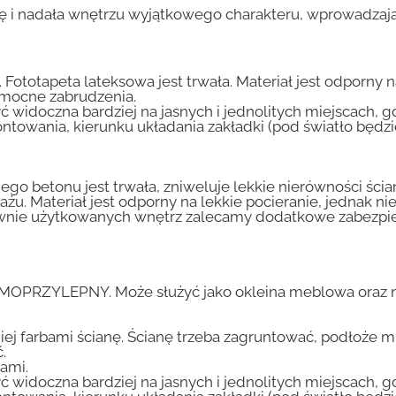
ę i nadała wnętrzu wyjątkowego charakteru, wprowadzając
 Fototapeta lateksowa jest trwała. Materiał jest odporny 
i mocne zabrudzenia.
ć widoczna bardziej na jasnych i jednolitych miejscach, 
ntowania, kierunku układania zakładki (pod światło będ
go betonu jest trwała, zniweluje lekkie nierówności ścian
tażu. Materiał jest odporny na lekkie pocieranie, jednak 
nsywnie użytkowanych wnętrz zalecamy dodatkowe zabez
AMOPRZYLEPNY. Może służyć jako okleina meblowa oraz n
iej farbami ścianę. Ścianę trzeba zagruntować, podłoże m
.
ami.
ć widoczna bardziej na jasnych i jednolitych miejscach, 