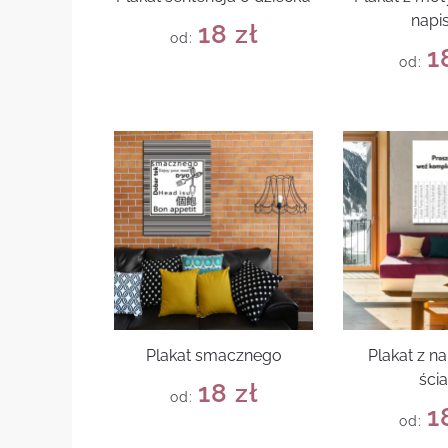
napi
18
zł
od:
1
od:
Plakat smacznego
Plakat z n
ści
18
zł
od:
1
od: