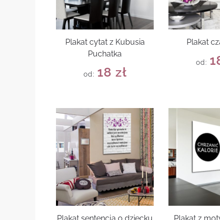
Plakat cytat z Kubusia
Plakat cz
Puchatka
1
od:
18
zł
od:
Plakat sentencja o dziecku
Plakat z mo