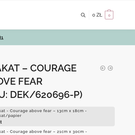
0
ZŁ
0
81
AKAT – COURAGE
OVE FEAR
U: DEK/620696-P)
kat - Courage above fear – 13cm x 18cm -
kat/papier
ł
kat - Courage above fear – 21cm x 30cm -