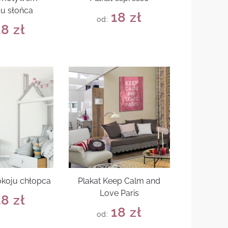
u słońca
18
zł
od:
18
zł
okoju chłopca
Plakat Keep Calm and
Love Paris
18
zł
18
zł
od: