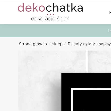
Skip
Skip
to
to
navigation
content
I
Strona główna
sklep
Plakaty cytaty i napisy
/
/