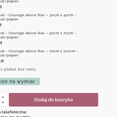
kat/papier
zł
kat - Courage above fear – 30cm x 40cm -
kat/papier
ł
kat - Courage above fear – 50cm x 70cm -
kat/papier
zł
kat - Courage above fear – 70cm x 100cm -
kat/papier
0
zł
z plakat bez ramy.
eń na wymiar
Dodaj do koszyka
e
a telefoniczna: