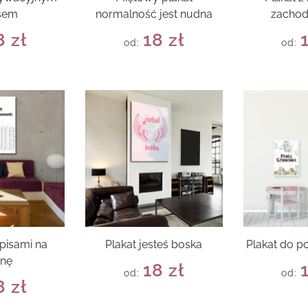
sem
normalność jest nudna
zachod
8
zł
18
zł
od:
od:
apisami na
Plakat jesteś boska
Plakat do p
anę
18
zł
od:
od:
8
zł