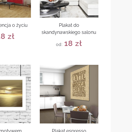
encja o życiu
Plakat do
skandynawskiego salonu
18
zł
18
zł
od:
z motywem
Plakat espresso