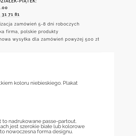
ZIAŁEK-PIĄTEK:
6.00
1 31 71 81
izacja zamówień 5-8 dni roboczych
ka firma, polskie produkty
owa wysyłka dla zamówień powyżej 500 zł
kiem koloru niebieskiego. Plakat
st to nadrukowane passe-partout.
jach jest szerokie białe lub kolorowe
st to nowoczesna forma designu.