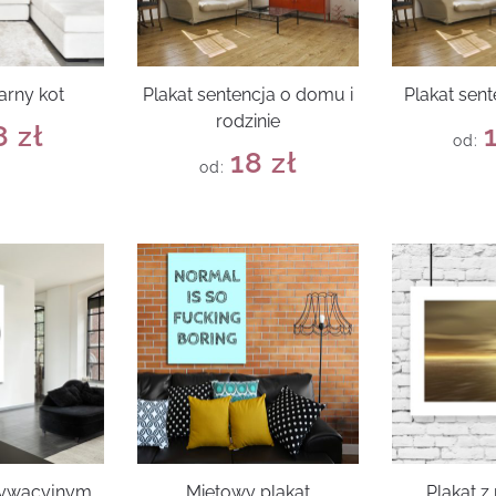
arny kot
Plakat sentencja o domu i
Plakat sent
rodzinie
8
zł
od:
18
zł
od:
tywacyjnym
Miętowy plakat
Plakat 