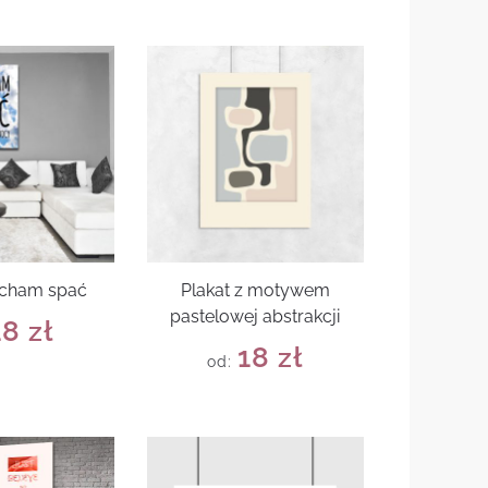
ocham spać
Plakat z motywem
pastelowej abstrakcji
18
zł
18
zł
od: