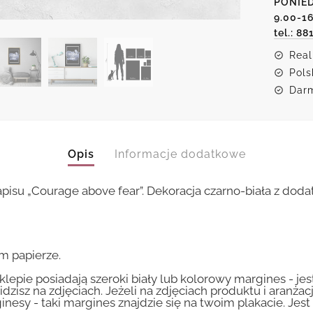
PONIED
fear
9.00-1
tel.: 88
Real
Pols
Darm
Opis
Informacje dodatkowe
su „Courage above fear”. Dekoracja czarno-biała z dodat
m papierze.
lepie posiadają szeroki biały lub kolorowy margines - je
idzisz na zdjęciach. Jeżeli na zdjęciach produktu i aranżac
inesy - taki margines znajdzie się na twoim plakacie. Je