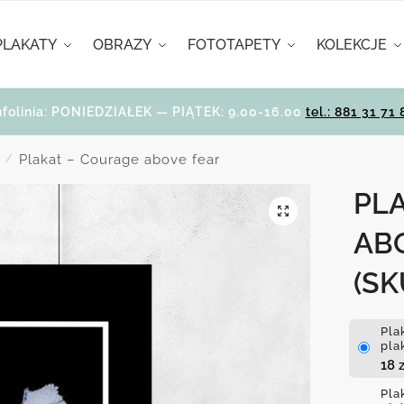
PLAKATY
OBRAZY
FOTOTAPETY
KOLEKCJE
nfolinia: PONIEDZIAŁEK — PIĄTEK: 9.00-16.00
tel.: 881 31 71 
Plakat – Courage above fear
/
PL
AB
(SK
Pla
pla
18
z
Pla