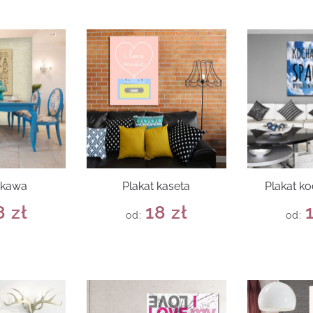
 kawa
Plakat kaseta
Plakat k
8
zł
18
zł
od:
od: