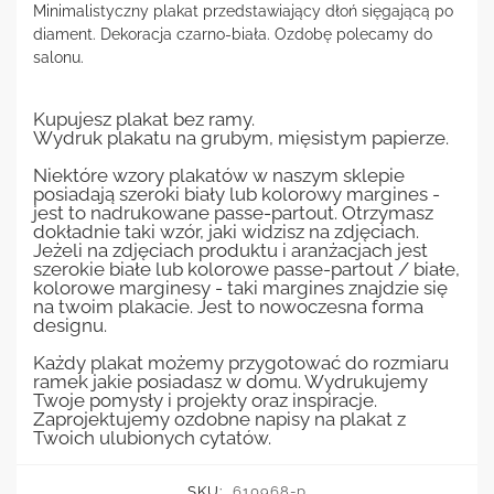
Minimalistyczny plakat przedstawiający dłoń sięgającą po
diament. Dekoracja czarno-biała. Ozdobę polecamy do
salonu.
Kupujesz plakat bez ramy.
Wydruk plakatu na grubym, mięsistym papierze.
Niektóre wzory plakatów w naszym sklepie
posiadają szeroki biały lub kolorowy margines -
jest to nadrukowane passe-partout. Otrzymasz
dokładnie taki wzór, jaki widzisz na zdjęciach.
Jeżeli na zdjęciach produktu i aranżacjach jest
szerokie białe lub kolorowe passe-partout / białe,
kolorowe marginesy - taki margines znajdzie się
na twoim plakacie. Jest to nowoczesna forma
designu.
Każdy plakat możemy przygotować do rozmiaru
ramek jakie posiadasz w domu. Wydrukujemy
Twoje pomysły i projekty oraz inspiracje.
Zaprojektujemy ozdobne napisy na plakat z
Twoich ulubionych cytatów.
SKU:
610968-p