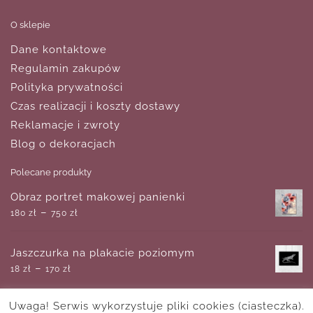
O sklepie
Dane kontaktowe
Regulamin zakupów
Polityka prywatności
Czas realizacji i koszty dostawy
Reklamacje i zwroty
Blog o dekoracjach
Polecane produkty
Obraz portret makowej panienki
–
180
zł
750
zł
Jaszczurka na plakacie poziomym
–
18
zł
170
zł
Uwaga! Serwis wykorzystuje pliki cookies (ciasteczka).
Obraz z kolorowym, geometrycznym jeleniem