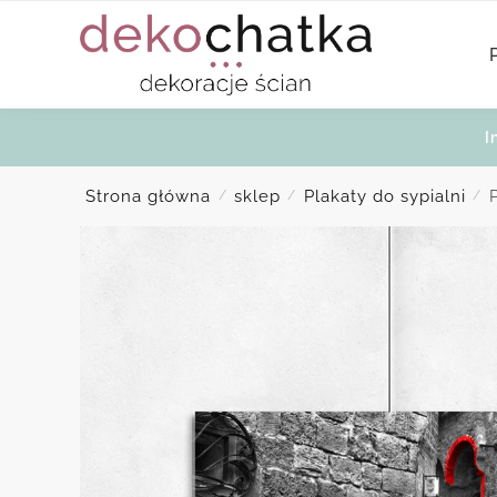
Skip
Skip
to
to
navigation
content
I
Strona główna
sklep
Plakaty do sypialni
/
/
/