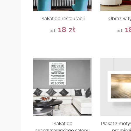
Plakat do restauracji
Obraz w 
18
zł
1
od:
od:
Plakat do
Plakat z mot
skandynawskiego salonu
promieni