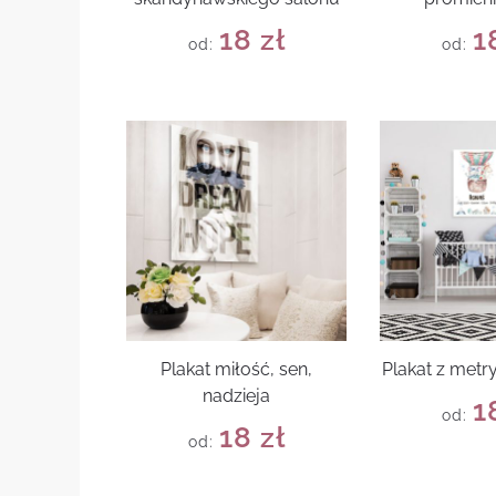
18
zł
1
od:
od:
Plakat miłość, sen,
Plakat z metr
nadzieja
1
od:
18
zł
od: