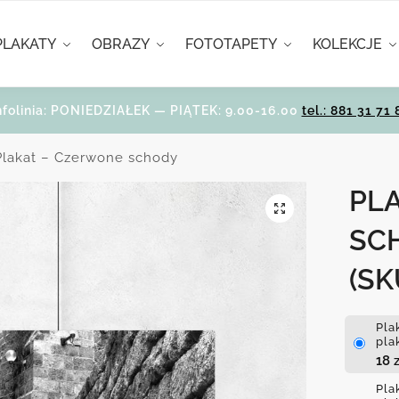
PLAKATY
OBRAZY
FOTOTAPETY
KOLEKCJE
nfolinia: PONIEDZIAŁEK — PIĄTEK: 9.00-16.00
tel.: 881 31 71 
Plakat – Czerwone schody
PL
SC
(SK
Pla
pla
18
z
Pla