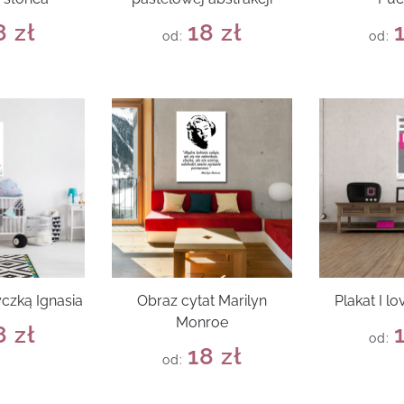
8
zł
18
zł
od:
od:
yczką Ignasia
Obraz cytat Marilyn
Plakat I 
Monroe
8
zł
od:
18
zł
od: