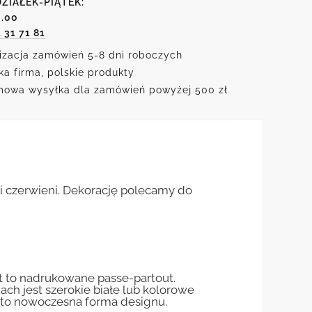
ZIAŁEK-PIĄTEK:
6.00
1 31 71 81
izacja zamówień 5-8 dni roboczych
ka firma, polskie produkty
owa wysyłka dla zamówień powyżej 500 zł
 czerwieni. Dekorację polecamy do
st to nadrukowane passe-partout.
jach jest szerokie białe lub kolorowe
st to nowoczesna forma designu.