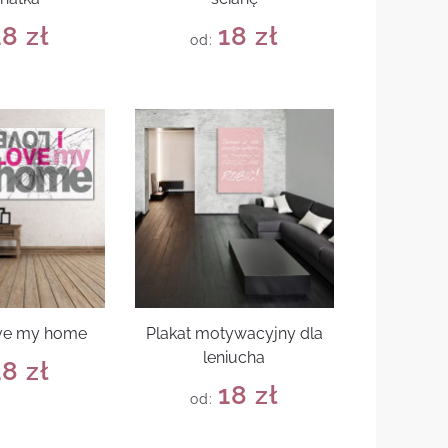
18
zł
18
zł
od:
love my home
Plakat motywacyjny dla
leniucha
18
zł
18
zł
od: