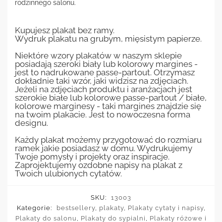
rodzinnego salonu.
Kupujesz plakat bez ramy.
Wydruk plakatu na grubym, mięsistym papierze.
Niektóre wzory plakatów w naszym sklepie
posiadają szeroki biały lub kolorowy margines -
jest to nadrukowane passe-partout. Otrzymasz
dokładnie taki wzór, jaki widzisz na zdjęciach.
Jeżeli na zdjęciach produktu i aranżacjach jest
szerokie białe lub kolorowe passe-partout / białe,
kolorowe marginesy - taki margines znajdzie się
na twoim plakacie. Jest to nowoczesna forma
designu.
Każdy plakat możemy przygotować do rozmiaru
ramek jakie posiadasz w domu. Wydrukujemy
Twoje pomysły i projekty oraz inspiracje.
Zaprojektujemy ozdobne napisy na plakat z
Twoich ulubionych cytatów.
SKU:
13003
Kategorie:
bestsellery
,
plakaty
,
Plakaty cytaty i napisy
,
Plakaty do salonu
,
Plakaty do sypialni
,
Plakaty różowe i