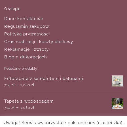
O sklepie
Dane kontaktowe
Regulamin zakupów
Polityka prywatności
Czas realizacji i koszty dostawy
Reklamacje i zwroty
Blog o dekoracjach
Polecane produkty
Fototapeta z samolotem i balonami
–
714
zł
1,080
zł
Tapeta z wodospadem
–
714
zł
1,080
zł
Uwaga! Serwis wykorzystuje pliki cookies (ciasteczka).
Plakat z cytatem Einsteina o wyobraźni i