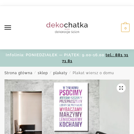
Skip
Skip
to
to
navigation
content
0
Infolinia: PONIEDZIAŁEK — PIĄTEK: 9.00-16.00
tel.: 881 31
71 81
Strona główna
/
sklep
/
plakaty
/
Plakat wiersz o domu