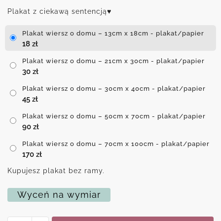
Plakat z ciekawą sentencją♥
Plakat wiersz o domu – 13cm x 18cm - plakat/papier
18
zł
Plakat wiersz o domu – 21cm x 30cm - plakat/papier
30
zł
Plakat wiersz o domu – 30cm x 40cm - plakat/papier
45
zł
Plakat wiersz o domu – 50cm x 70cm - plakat/papier
90
zł
Plakat wiersz o domu – 70cm x 100cm - plakat/papier
170
zł
Kupujesz plakat bez ramy.
Wyceń na wymiar
ilość