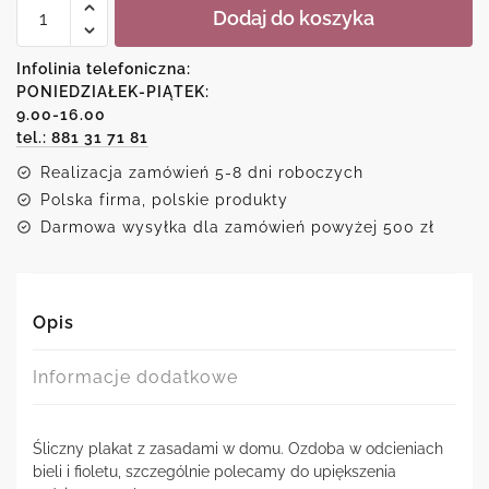
Dodaj do koszyka
Plakat
wiersz
o
Infolinia telefoniczna:
domu
PONIEDZIAŁEK-PIĄTEK:
9.00-16.00
tel.: 881 31 71 81
Realizacja zamówień 5-8 dni roboczych
Polska firma, polskie produkty
Darmowa wysyłka dla zamówień powyżej 500 zł
Opis
Informacje dodatkowe
Śliczny plakat z zasadami w domu. Ozdoba w odcieniach
bieli i fioletu, szczególnie polecamy do upiększenia