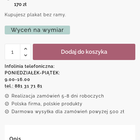
170
zł
Kupujesz plakat bez ramy.
Wyceń na wymiar
ilość
Dodaj do koszyka
Plakat
-
The
Infolinia telefoniczna:
real
PONIEDZIAŁEK-PIĄTEK:
workout
9.00-16.00
starts
when
tel.: 881 31 71 81
you
Realizacja zamówień 5-8 dni roboczych
want
to
Polska firma, polskie produkty
stop
Darmowa wysyłka dla zamówień powyżej 500 zł
Opis