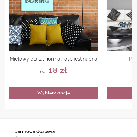
Miętowy plakat normalność jest nudna
Pla
18
zł
od:
Wybierz opcje
Darmowa dostawa