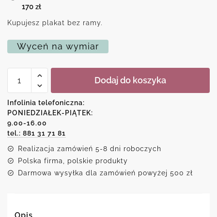
170
zł
Kupujesz plakat bez ramy.
Wyceń na wymiar
ilość
Dodaj do koszyka
Plakat
-
Expect
Infolinia telefoniczna:
nothing
PONIEDZIAŁEK-PIĄTEK:
appreciate
9.00-16.00
everything
tel.: 881 31 71 81
Realizacja zamówień 5-8 dni roboczych
Polska firma, polskie produkty
Darmowa wysyłka dla zamówień powyżej 500 zł
Opis