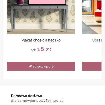
Plakat chcę ciasteczko
Obraz c
18
zł
od:
Wybierz opcje
Darmowa dostawa
dla zamówień powyżej 500 zł