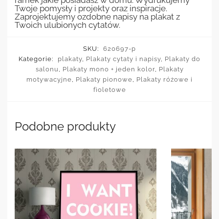
ramek jakie posiadasz w domu. Wydrukujemy
Twoje pomysły i projekty oraz inspiracje.
Zaprojektujemy ozdobne napisy na plakat z
Twoich ulubionych cytatów.
SKU:
620697-p
Kategorie:
plakaty
,
Plakaty cytaty i napisy
,
Plakaty do
salonu
,
Plakaty mono + jeden kolor
,
Plakaty
motywacyjne
,
Plakaty pionowe
,
Plakaty różowe i
fioletowe
Podobne produkty