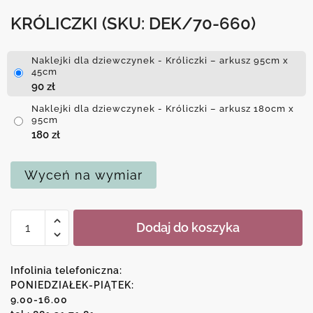
KRÓLICZKI
(SKU: DEK/70-660)
Naklejki dla dziewczynek - Króliczki – arkusz 95cm x
45cm
90
zł
Naklejki dla dziewczynek - Króliczki – arkusz 180cm x
95cm
180
zł
Wyceń na wymiar
ilość
Dodaj do koszyka
Naklejki
dla
dziewczynek
Infolinia telefoniczna:
-
PONIEDZIAŁEK-PIĄTEK:
9.00-16.00
Króliczki