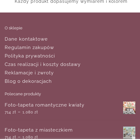
Każdy produkt dopasujemy wymiarem i kolorem
O sklepie
Dane kontaktowe
Regulamin zakupów
Polityka prywatności
Czas realizacji i koszty dostawy
Reklamacje i zwroty
Blog o dekoracjach
Polecane produkty
Foto-tapeta romantyczne kwiaty
–
714
zł
1,080
zł
Foto-tapeta z miasteczkiem
–
714
zł
1,080
zł