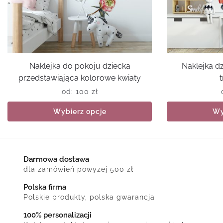
Naklejka do pokoju dziecka
Naklejka d
przedstawiająca kolorowe kwiaty
od:
100
zł
Wybierz opcje
Wy
Darmowa dostawa
dla zamówień powyżej 500 zł
Polska firma
Polskie produkty, polska gwarancja
100% personalizacji