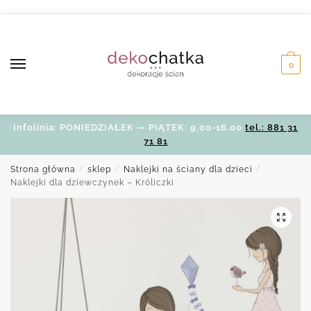
Skip
Skip
to
to
navigation
content
0
Infolinia: PONIEDZIAŁEK — PIĄTEK: 9.00-16.00
tel.: 881 31
71 81
Strona główna
/
sklep
/
Naklejki na ściany dla dzieci
/
Naklejki dla dziewczynek – Króliczki