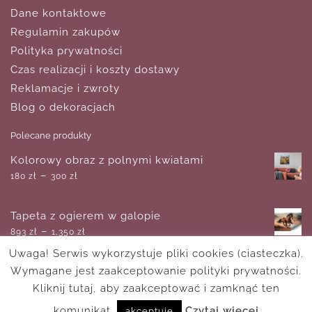
Dane kontaktowe
Regulamin zakupów
Polityka prywatności
Czas realizacji i koszty dostawy
Reklamacje i zwroty
Blog o dekoracjach
Polecane produkty
Kolorowy obraz z polnymi kwiatami
–
180
zł
300
zł
Tapeta z ogierem w galopie
–
893
zł
1,350
zł
Uwaga! Serwis wykorzystuje pliki cookies (ciasteczka).
Wymagane jest zaakceptowanie polityki prywatności.
Obraz z motywem wzorów i liści
–
Kliknij tutaj, aby zaakceptować i zamknąć ten
180
zł
750
zł
komunikat.
Czytaj wiecej
akceptuję