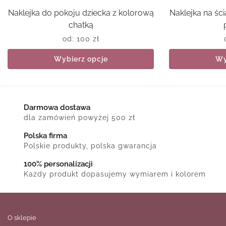
Naklejka do pokoju dziecka z kolorową
Naklejka na śc
chatką
od:
100
zł
Wybierz opcje
Wy
Darmowa dostawa
dla zamówień powyżej 500 zł
Polska firma
Polskie produkty, polska gwarancja
100% personalizacji
Każdy produkt dopasujemy wymiarem i kolorem
O sklepie