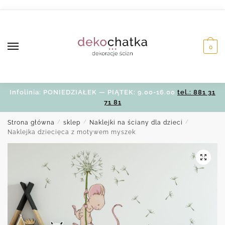
Skip
Skip
to
to
navigation
content
0
Infolinia: PONIEDZIAŁEK — PIĄTEK: 9.00-16.00
tel.: 881 31
71 81
Strona główna
/
sklep
/
Naklejki na ściany dla dzieci
/
Naklejka dziecięca z motywem myszek