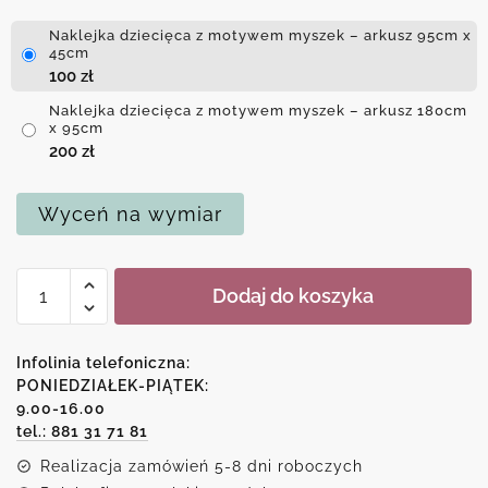
Naklejka dziecięca z motywem myszek – arkusz 95cm x
45cm
100
zł
Naklejka dziecięca z motywem myszek – arkusz 180cm
x 95cm
200
zł
Wyceń na wymiar
ilość
Dodaj do koszyka
Naklejka
dziecięca
z
Infolinia telefoniczna:
motywem
PONIEDZIAŁEK-PIĄTEK:
9.00-16.00
myszek
tel.: 881 31 71 81
Realizacja zamówień 5-8 dni roboczych