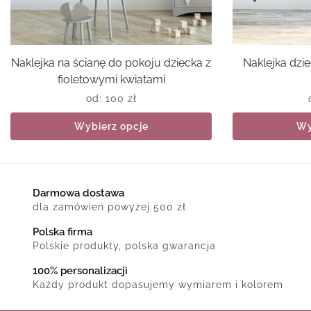
Naklejka na ścianę do pokoju dziecka z
Naklejka dzie
fioletowymi kwiatami
od:
100
zł
Wybierz opcje
Wy
Darmowa dostawa
dla zamówień powyżej 500 zł
Polska firma
Polskie produkty, polska gwarancja
100% personalizacji
Każdy produkt dopasujemy wymiarem i kolorem