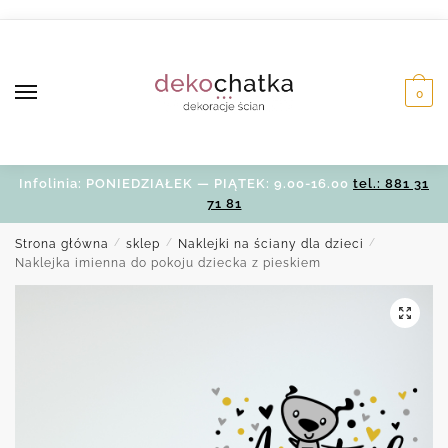
Skip
Skip
to
to
navigation
content
0
Infolinia: PONIEDZIAŁEK — PIĄTEK: 9.00-16.00
tel.: 881 31
71 81
Strona główna
/
sklep
/
Naklejki na ściany dla dzieci
/
Naklejka imienna do pokoju dziecka z pieskiem