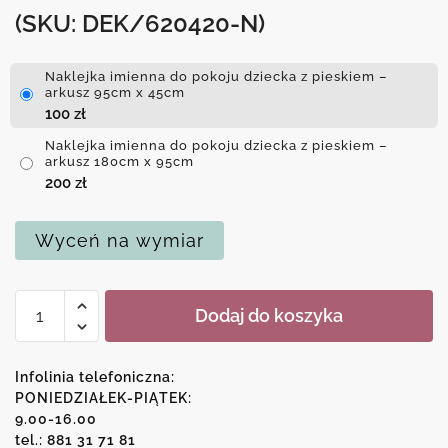
(SKU: DEK/620420-N)
Naklejka imienna do pokoju dziecka z pieskiem –
arkusz 95cm x 45cm
100
zł
Naklejka imienna do pokoju dziecka z pieskiem –
arkusz 180cm x 95cm
200
zł
Wyceń na wymiar
ilość
Dodaj do koszyka
Naklejka
imienna
do
Infolinia telefoniczna:
pokoju
PONIEDZIAŁEK-PIĄTEK:
9.00-16.00
dziecka
tel.: 881 31 71 81
z