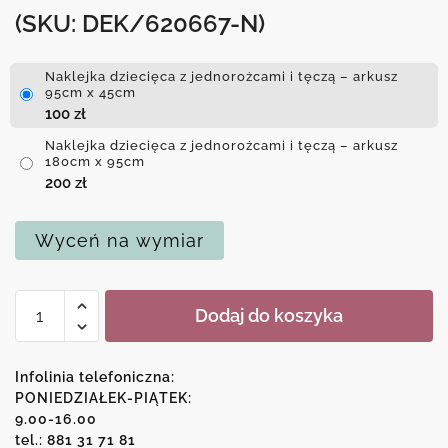
(SKU: DEK/620667-N)
Naklejka dziecięca z jednorożcami i tęczą – arkusz
95cm x 45cm
100
zł
Naklejka dziecięca z jednorożcami i tęczą – arkusz
180cm x 95cm
200
zł
Wyceń na wymiar
ilość
Dodaj do koszyka
Naklejka
dziecięca
z
Infolinia telefoniczna:
jednorożcami
PONIEDZIAŁEK-PIĄTEK:
9.00-16.00
i
tel.: 881 31 71 81
tęczą