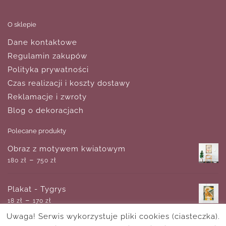
O sklepie
Dane kontaktowe
Regulamin zakupów
Polityka prywatności
Czas realizacji i koszty dostawy
Reklamacje i zwroty
Blog o dekoracjach
Polecane produkty
Obraz z motywem kwiatowym
–
180
zł
750
zł
Plakat - Tygrys
–
18
zł
170
zł
Uwaga! Serwis wykorzystuje pliki cookies (ciasteczka).