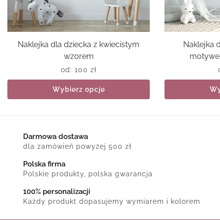
Naklejka dla dziecka z kwiecistym
Naklejka 
wzorem
motywem
od:
100
zł
Wybierz opcje
Wy
Darmowa dostawa
dla zamówień powyżej 500 zł
Polska firma
Polskie produkty, polska gwarancja
100% personalizacji
Każdy produkt dopasujemy wymiarem i kolorem