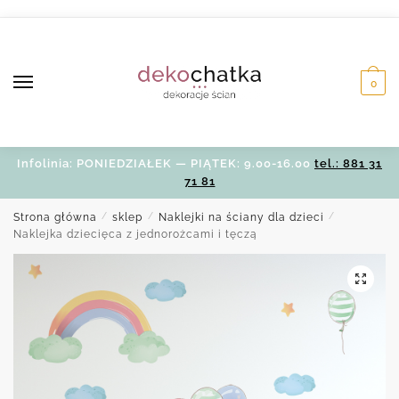
Skip
Skip
to
to
navigation
content
0
Infolinia: PONIEDZIAŁEK — PIĄTEK: 9.00-16.00
tel.: 881 31
71 81
Strona główna
/
sklep
/
Naklejki na ściany dla dzieci
/
Naklejka dziecięca z jednorożcami i tęczą