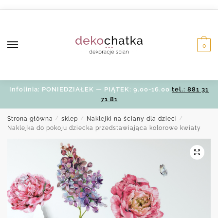
Skip
Skip
to
to
navigation
content
0
Infolinia: PONIEDZIAŁEK — PIĄTEK: 9.00-16.00
tel.: 881 31
71 81
Strona główna
/
sklep
/
Naklejki na ściany dla dzieci
/
Naklejka do pokoju dziecka przedstawiająca kolorowe kwiaty