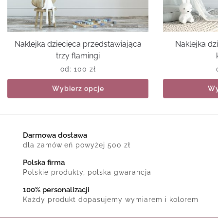
Naklejka dziecięca przedstawiająca
Naklejka dz
trzy flamingi
od:
100
zł
Wybierz opcje
Wy
Darmowa dostawa
dla zamówień powyżej 500 zł
Polska firma
Polskie produkty, polska gwarancja
100% personalizacji
Każdy produkt dopasujemy wymiarem i kolorem