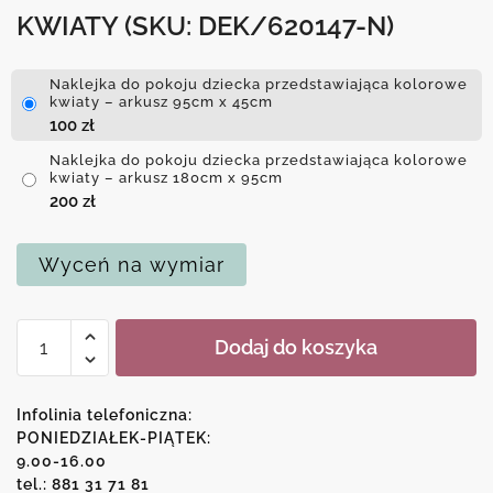
KWIATY
(SKU: DEK/620147-N)
Naklejka do pokoju dziecka przedstawiająca kolorowe
kwiaty – arkusz 95cm x 45cm
100
zł
Naklejka do pokoju dziecka przedstawiająca kolorowe
kwiaty – arkusz 180cm x 95cm
200
zł
Wyceń na wymiar
ilość
Dodaj do koszyka
Naklejka
do
pokoju
Infolinia telefoniczna:
dziecka
PONIEDZIAŁEK-PIĄTEK:
9.00-16.00
przedstawiająca
tel.: 881 31 71 81
kolorowe