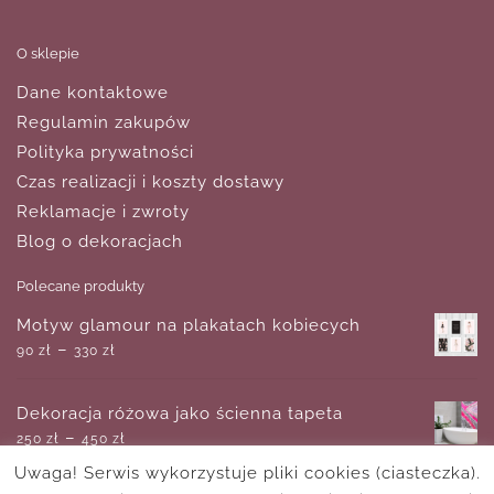
O sklepie
Dane kontaktowe
Regulamin zakupów
Polityka prywatności
Czas realizacji i koszty dostawy
Reklamacje i zwroty
Blog o dekoracjach
Polecane produkty
Motyw glamour na plakatach kobiecych
–
90
zł
330
zł
Dekoracja różowa jako ścienna tapeta
–
250
zł
450
zł
Uwaga! Serwis wykorzystuje pliki cookies (ciasteczka).