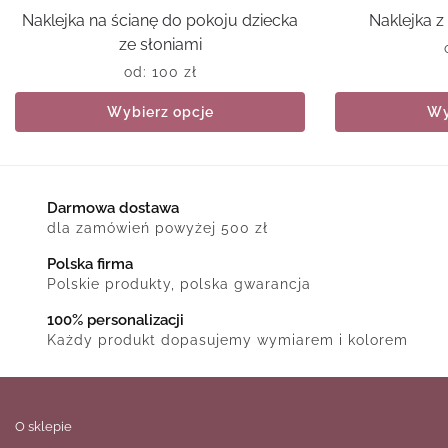
Naklejka na ścianę do pokoju dziecka
Naklejka 
ze słoniami
od:
100
zł
Wybierz opcje
Wy
Darmowa dostawa
dla zamówień powyżej 500 zł
Polska firma
Polskie produkty, polska gwarancja
100% personalizacji
Każdy produkt dopasujemy wymiarem i kolorem
O sklepie