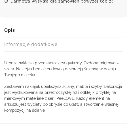
Darmowa wysyłka dla zamówień powyżej 500 zł
Opis
Informacje dodatkowe
Urocza naklejka przedstawiająca gwiazdy. Ozdoba miętowo –
szara. Naklejka będzie cudowną dekoracją ścienną w pokoju
Twojego dziecka.
Zestawem naklejek upiększysz ściany, meble i szyby. Dekoracja
jest wydrukowana na przezroczystej folii odklej / przyklej na
markowym materiale z serii PeeLOVE. Każdy element na
arkuszu jest wycięty po obrysie co ułatwia stworzenie własnej
kompozycji na ścianie.