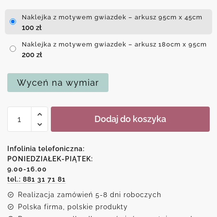
Naklejka z motywem gwiazdek – arkusz 95cm x 45cm
100
zł
Naklejka z motywem gwiazdek – arkusz 180cm x 95cm
200
zł
Wyceń na wymiar
ilość
Dodaj do koszyka
Naklejka
z
motywem
Infolinia telefoniczna:
gwiazdek
PONIEDZIAŁEK-PIĄTEK:
9.00-16.00
tel.: 881 31 71 81
Realizacja zamówień 5-8 dni roboczych
Polska firma, polskie produkty