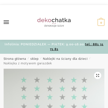
Skip
Skip
to
to
navigation
content
0
Infolinia: PONIEDZIAŁEK — PIĄTEK: 9.00-16.00
tel.: 881 31
71 81
Strona główna
/
sklep
/
Naklejki na ściany dla dzieci
/
Naklejka z motywem gwiazdek