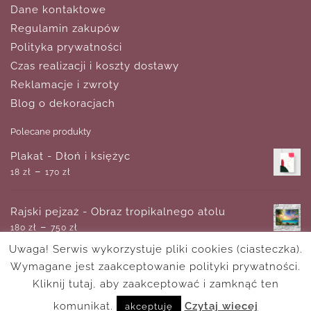
Dane kontaktowe
Regulamin zakupów
Polityka prywatności
Czas realizacji i koszty dostawy
Reklamacje i zwroty
Blog o dekoracjach
Polecane produkty
Plakat - Dłoń i księżyc
–
18
zł
170
zł
Rajski pejzaż - Obraz tropikalnego atolu
–
180
zł
750
zł
Uwaga! Serwis wykorzystuje pliki cookies (ciasteczka).
Wymagane jest zaakceptowanie polityki prywatności.
Tapeta z abstrakcyjnymi strukturami
–
Kliknij tutaj, aby zaakceptować i zamknąć ten
893
zł
1,350
zł
komunikat.
Czytaj wiecej
akceptuję