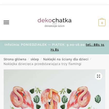
Skip
Skip
to
to
navigation
content
0
Infolinia: PONIEDZIAŁEK — PIĄTEK: 9.00-16.00
tel.: 881 31
71 81
Strona główna
/
sklep
/
Naklejki na ściany dla dzieci
/
Naklejka dziecięca przedstawiająca trzy flamingi