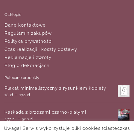
O sklepie
Dane kontaktowe
Regulamin zakupów
Polityka prywatności
Czas realizacji i koszty dostawy
Reklamacje i zwroty
Blog o dekoracjach
Polecane produkty
Plakat minimalistyczny z rysunkiem kobiety
–
18
zł
170
zł
Kaskada z brzozami czarno-białymi
–
477
zł
500
zł
Uwaga! Serwis wykorzystuje pliki cookies (ciasteczka).