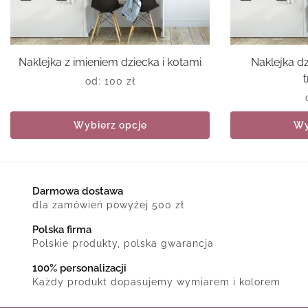
Naklejka z imieniem dziecka i kotami
Naklejka d
od:
100
zł
Wybierz opcje
Wy
Darmowa dostawa
dla zamówień powyżej 500 zł
Polska firma
Polskie produkty, polska gwarancja
100% personalizacji
Każdy produkt dopasujemy wymiarem i kolorem