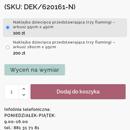
(SKU: DEK/620161-N)
Naklejka dziecięca przedstawiająca trzy flamingi –
arkusz 95cm x 45cm
100
zł
Naklejka dziecięca przedstawiająca trzy flamingi –
arkusz 180cm x 95cm
200
zł
Wyceń na wymiar
ilość
Dodaj do koszyka
Naklejka
dziecięca
przedstawiająca
Infolinia telefoniczna:
trzy
PONIEDZIAŁEK-PIĄTEK:
9.00-16.00
flamingi
tel.: 881 31 71 81