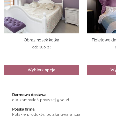
Obraz nosek kotka
Fioletowe d
od:
180
zł
Wybierz opcje
Wy
Darmowa dostawa
dla zamówień powyżej 500 zł
Polska firma
Polskie produkty, polska gwarancja