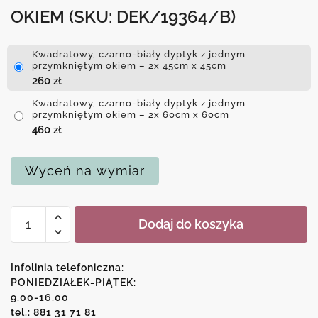
OKIEM
(SKU: DEK/19364/B)
Kwadratowy, czarno-biały dyptyk z jednym
przymkniętym okiem – 2x 45cm x 45cm
260
zł
Kwadratowy, czarno-biały dyptyk z jednym
przymkniętym okiem – 2x 60cm x 60cm
460
zł
Wyceń na wymiar
ilość
Dodaj do koszyka
Kwadratowy,
czarno-
biały
Infolinia telefoniczna:
dyptyk
PONIEDZIAŁEK-PIĄTEK:
9.00-16.00
z
tel.: 881 31 71 81
jednym