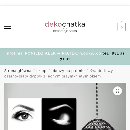
Skip
Skip
to
to
navigation
content
0
Infolinia: PONIEDZIAŁEK — PIĄTEK: 9.00-16.00
tel.: 881 31
71 81
Strona główna
/
sklep
/
obrazy na płótnie
/
Kwadratowy,
czarno-biały dyptyk z jednym przymkniętym okiem