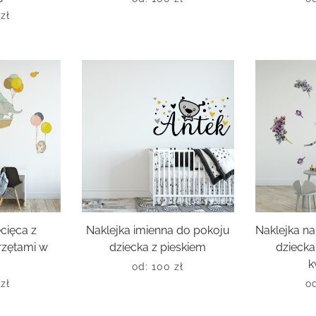
0
zł
ecięca z
Naklejka imienna do pokoju
Naklejka na
rzętami w
dziecka z pieskiem
dziecka
k
od:
100
zł
0
zł
o