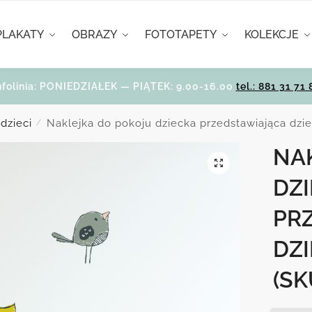
PLAKATY
OBRAZY
FOTOTAPETY
KOLEKCJE
nfolinia: PONIEDZIAŁEK — PIĄTEK: 9.00-16.00
tel.: 881 31 71 
 dzieci
Naklejka do pokoju dziecka przedstawiająca dziec
/
NA
DZ
PR
DZI
(SK