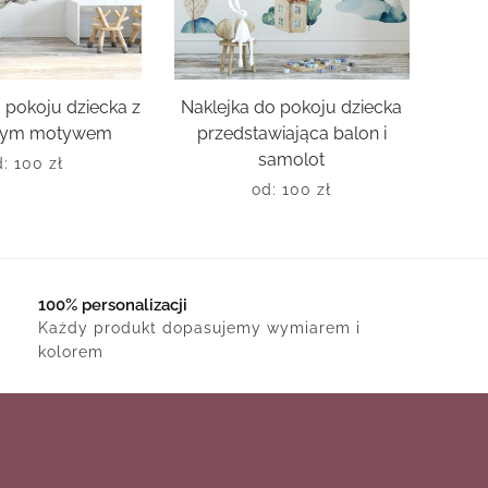
 pokoju dziecka z
Naklejka do pokoju dziecka
stym motywem
przedstawiająca balon i
samolot
d:
100
zł
od:
100
zł
100% personalizacji
Każdy produkt dopasujemy wymiarem i
kolorem