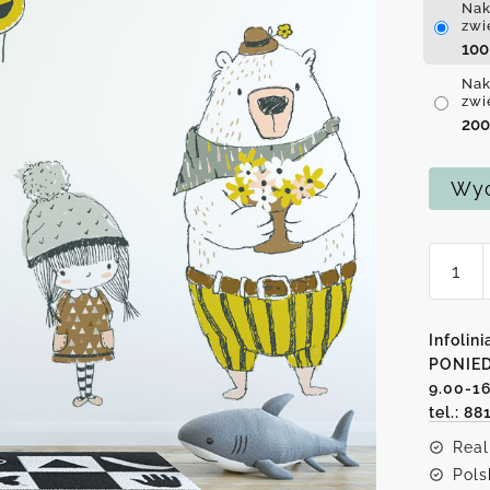
Nak
zwi
10
Nak
zwi
20
Wyc
ilość
Naklej
do
pokoj
Infolini
dzieck
PONIED
9.00-1
przeds
tel.: 88
dzieci
i
Real
zwierz
Pols