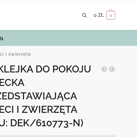
0
ZŁ
0
81
i i zwierzęta
KLEJKA DO POKOJU
IECKA
ZEDSTAWIAJĄCA
ECI I ZWIERZĘTA
U: DEK/610773-N)