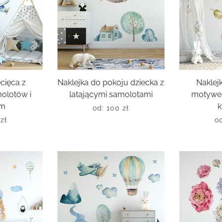
ecięca z
Naklejka do pokoju dziecka z
Naklejk
olotów i
latającymi samolotami
motywe
em
od:
100
zł
0
zł
o