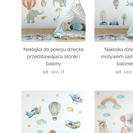
Naklejka do pokoju dziecka
Naklejka dzi
przedstawiająca słoniki i
motywem sam
balony
balon
od:
100
zł
od:
10