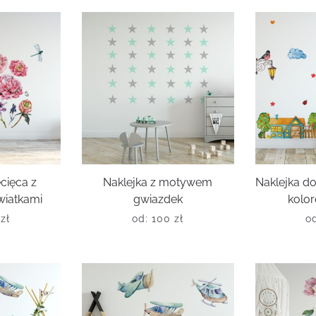
ecięca z
Naklejka z motywem
Naklejka do
wiatkami
gwiazdek
kolo
0
zł
od:
100
zł
o