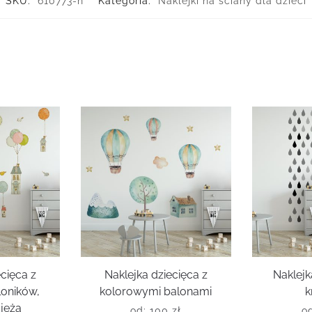
SKU:
610773-n
Kategoria:
Naklejki na ściany dla dzieci
ecięca z
Naklejka dziecięca z
Naklej
oników,
kolorowymi balonami
k
jeża
od:
100
zł
o