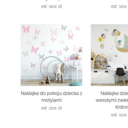
od:
100
zł
od:
10
Naklejka do pokoju dziecka z
Naklejka dzi
motylami
wesołymi zwie
łódce
od:
100
zł
od:
10