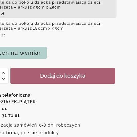
lejka do pokoju dziecka przedstawiająca dzieci i
erzęta – arkusz 95cm x 45cm
0
zł
lejka do pokoju dziecka przedstawiająca dzieci i
erzęta – arkusz 180cm x 95cm
0
zł
eń na wymiar
Dodaj do koszyka
ka
u
a telefoniczna:
a
ZIAŁEK-PIĄTEK:
6.00
tawiająca
1 31 71 81
izacja zamówień 5-8 dni roboczych
ęta
ka firma, polskie produkty