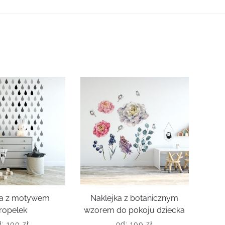
ka z motywem
Naklejka z botanicznym
ropelek
wzorem do pokoju dziecka
d:
100
zł
od:
100
zł