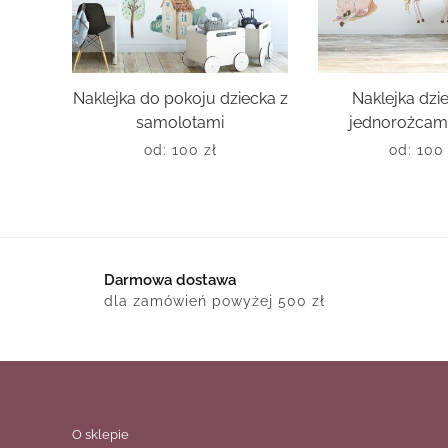
Naklejka do pokoju dziecka z
Naklejka dzi
samolotami
jednorożcami
od:
100
zł
od:
10
Darmowa dostawa
dla zamówień powyżej 500 zł
O sklepie