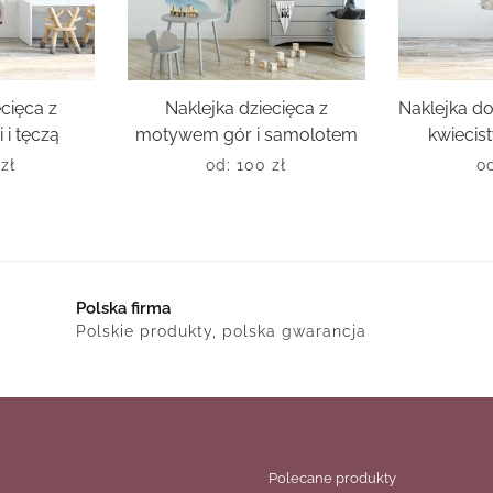
ecięca z
Naklejka dziecięca z
Naklejka do
 i tęczą
motywem gór i samolotem
kwieci
0
zł
od:
100
zł
o
Polska firma
Polskie produkty, polska gwarancja
Polecane produkty