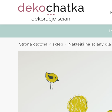
Skip
Skip
to
to
navigation
content
I
Strona główna
sklep
Naklejki na ściany dla
/
/