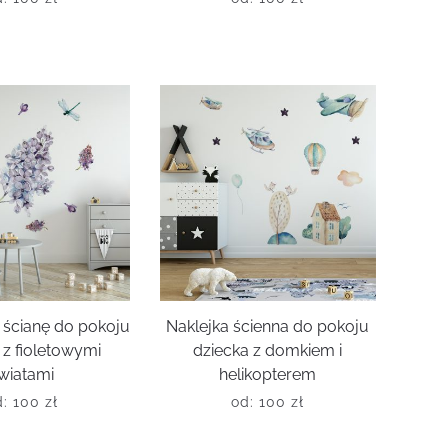
 ścianę do pokoju
Naklejka ścienna do pokoju
 z fioletowymi
dziecka z domkiem i
wiatami
helikopterem
d:
100
zł
od:
100
zł