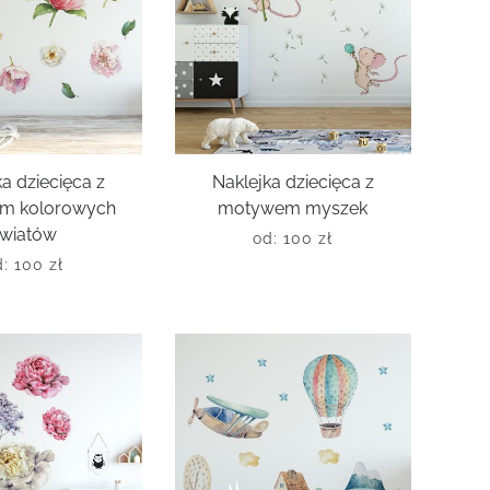
a dziecięca z
Naklejka dziecięca z
m kolorowych
motywem myszek
kwiatów
od:
100
zł
d:
100
zł